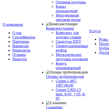
Опорная подушка
Канал
непроходной
Неподвижная
щитовая опора
О компании
Комплектующие
Услуги
О нас
Комплект для
Сертификаты
заделки стыков
Резка
Партнеры
Скорлупа ППУ
Тепло
Вакансии
Термоусаживаемые
трубо
Реквизиты
муфты
Доста
Отзывы
Металлические
Новости
заглушки изоляции
Кожух
оцинкованный
Опоры трубопроводов
Серия 1-487-
1997.00.00
Серия 5.903-13
вып. 6-95, 7-95, 8-
95
Сальники