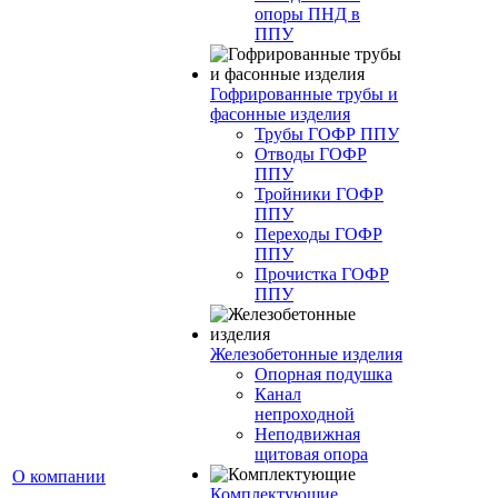
опоры ПНД в
ППУ
Гофрированные трубы и
фасонные изделия
Трубы ГОФР ППУ
Отводы ГОФР
ППУ
Тройники ГОФР
ППУ
Переходы ГОФР
ППУ
Прочистка ГОФР
ППУ
Железобетонные изделия
Опорная подушка
Канал
непроходной
Неподвижная
щитовая опора
О компании
Комплектующие