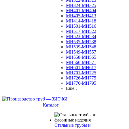
МН322-МН323
МН324-МН325
МН401-МН404
МН405-МН413
МН414-МН418
МН501-МН516
МН517-МН522
МН523-МН534
МН535-МН538
МН539-МН548
МН549-МН557
МН558-МН565
МН566-МН571
МН601-МН617
МН701-МН725
МН726-МН775
МН776-МН795
Ещё
Каталог
Стальные трубы и