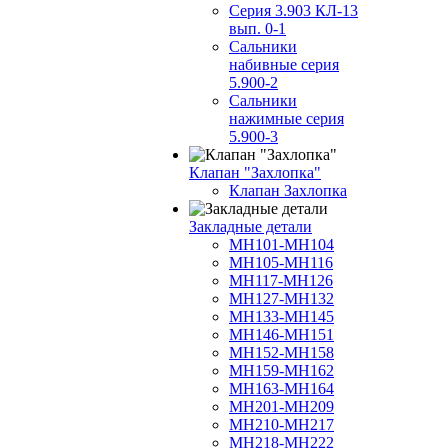
Серия 3.903 КЛ-13
вып. 0-1
Сальники
набивные серия
5.900-2
Сальники
нажимные серия
5.900-3
Клапан "Захлопка"
Клапан Захлопка
Закладные детали
МН101-МН104
МН105-МН116
МН117-МН126
МН127-МН132
МН133-МН145
МН146-МН151
МН152-МН158
МН159-МН162
МН163-МН164
МН201-МН209
МН210-МН217
МН218-МН222