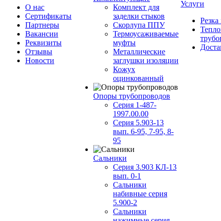
Услуги
О нас
Комплект для
Сертификаты
заделки стыков
Резка
Партнеры
Скорлупа ППУ
Тепло
Вакансии
Термоусаживаемые
трубо
Реквизиты
муфты
Доста
Отзывы
Металлические
Новости
заглушки изоляции
Кожух
оцинкованный
Опоры трубопроводов
Серия 1-487-
1997.00.00
Серия 5.903-13
вып. 6-95, 7-95, 8-
95
Сальники
Серия 3.903 КЛ-13
вып. 0-1
Сальники
набивные серия
5.900-2
Сальники
нажимные серия