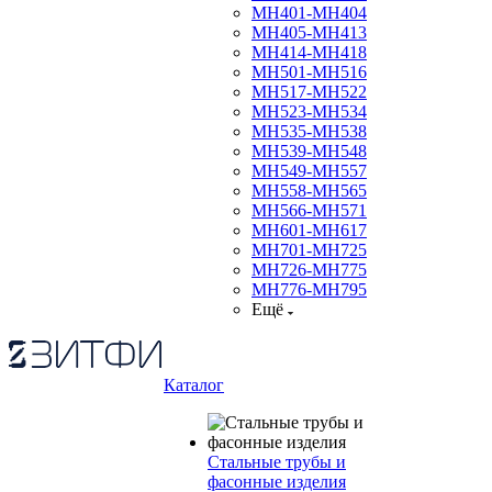
МН401-МН404
МН405-МН413
МН414-МН418
МН501-МН516
МН517-МН522
МН523-МН534
МН535-МН538
МН539-МН548
МН549-МН557
МН558-МН565
МН566-МН571
МН601-МН617
МН701-МН725
МН726-МН775
МН776-МН795
Ещё
Каталог
Стальные трубы и
фасонные изделия