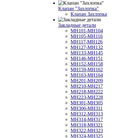
Клапан "Захлопка"
Клапан Захлопка
Закладные детали
МН101-МН104
МН105-МН116
МН117-МН126
МН127-МН132
МН133-МН145
МН146-МН151
МН152-МН158
МН159-МН162
МН163-МН164
МН201-МН209
МН210-МН217
МН218-МН222
МН223-МН228
МН301-МН305
МН306-МН311
МН312-МН313
МН314-МН317
МН318-МН321
МН322-МН323
МН324-МН325