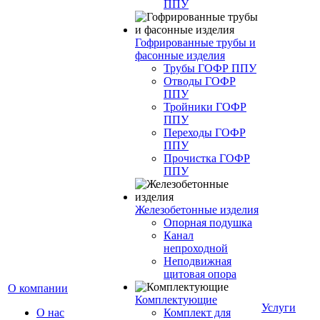
ППУ
Гофрированные трубы и
фасонные изделия
Трубы ГОФР ППУ
Отводы ГОФР
ППУ
Тройники ГОФР
ППУ
Переходы ГОФР
ППУ
Прочистка ГОФР
ППУ
Железобетонные изделия
Опорная подушка
Канал
непроходной
Неподвижная
щитовая опора
О компании
Комплектующие
Услуги
О нас
Комплект для