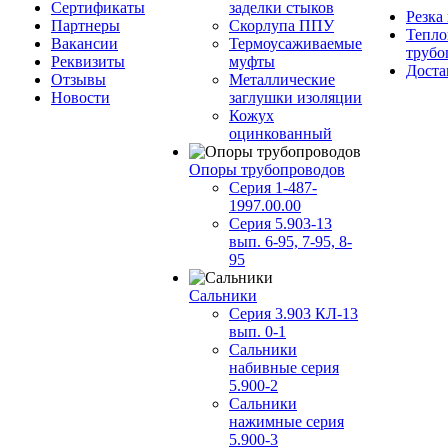
Сертификаты
заделки стыков
Резка
Партнеры
Скорлупа ППУ
Тепло
Вакансии
Термоусаживаемые
трубо
Реквизиты
муфты
Доста
Отзывы
Металлические
Новости
заглушки изоляции
Кожух
оцинкованный
Опоры трубопроводов
Серия 1-487-
1997.00.00
Серия 5.903-13
вып. 6-95, 7-95, 8-
95
Сальники
Серия 3.903 КЛ-13
вып. 0-1
Сальники
набивные серия
5.900-2
Сальники
нажимные серия
5.900-3