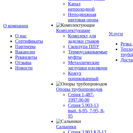
Канал
непроходной
Неподвижная
щитовая опора
О компании
Комплектующие
Услуги
О нас
Комплект для
Сертификаты
заделки стыков
Резка
Партнеры
Скорлупа ППУ
Тепло
Вакансии
Термоусаживаемые
трубо
Реквизиты
муфты
Доста
Отзывы
Металлические
Новости
заглушки изоляции
Кожух
оцинкованный
Опоры трубопроводов
Серия 1-487-
1997.00.00
Серия 5.903-13
вып. 6-95, 7-95, 8-
95
Сальники
Серия 3.903 КЛ-13