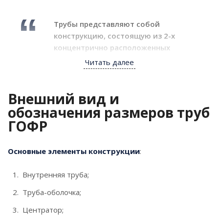
Трубы представляют собой
конструкцию, состоящую из 2-х
концентрично расположенных
гофрированных труб, пространство
Читать далее
между которым заполнено
теплоизоляционным слоем из
Внешний вид и
пенополиуретана (ППУ). Внутренняя
труба и защитная оболочка
обозначения размеров труб
обеспечивают высокую жесткость
ГОФР
и долговечность.
Основные элементы конструкции
:
Внутренняя рабочая труба и внешняя защитная
оболочка обеспечивают высокую кольцевую
Внутренняя труба;
жесткость и гибкость системы, что делает их
незаменимыми при прокладке сетей в сложных
Труба-оболочка;
грунтах.
Центратор;