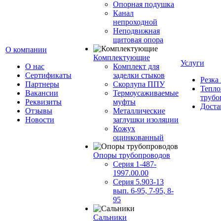
Опорная подушка
Канал
непроходной
Неподвижная
щитовая опора
О компании
Комплектующие
Услуги
О нас
Комплект для
Сертификаты
заделки стыков
Резка
Партнеры
Скорлупа ППУ
Тепло
Вакансии
Термоусаживаемые
трубо
Реквизиты
муфты
Доста
Отзывы
Металлические
Новости
заглушки изоляции
Кожух
оцинкованный
Опоры трубопроводов
Серия 1-487-
1997.00.00
Серия 5.903-13
вып. 6-95, 7-95, 8-
95
Сальники