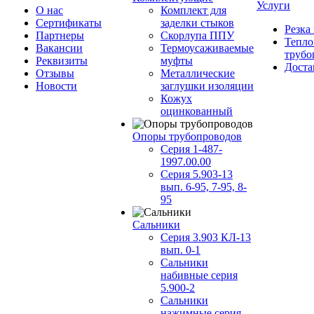
Услуги
О нас
Комплект для
Сертификаты
заделки стыков
Резка
Партнеры
Скорлупа ППУ
Тепло
Вакансии
Термоусаживаемые
трубо
Реквизиты
муфты
Доста
Отзывы
Металлические
Новости
заглушки изоляции
Кожух
оцинкованный
Опоры трубопроводов
Серия 1-487-
1997.00.00
Серия 5.903-13
вып. 6-95, 7-95, 8-
95
Сальники
Серия 3.903 КЛ-13
вып. 0-1
Сальники
набивные серия
5.900-2
Сальники
нажимные серия