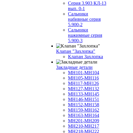
Серия 3.903 КЛ-13
вып. 0-1
Сальники
набивные серия
5.900-2
Сальники
нажимные серия
5.900-3
Клапан "Захлопка"
Клапан Захлопка
Закладные детали
МН101-МН104
МН105-МН116
МН117-МН126
МН127-МН132
МН133-МН145
МН146-МН151
МН152-МН158
МН159-МН162
МН163-МН164
МН201-МН209
МН210-МН217
МН218-МН222