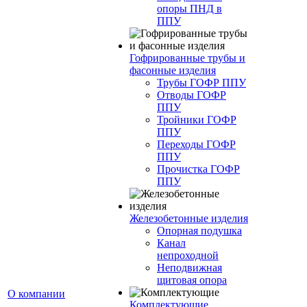
опоры ПНД в
ППУ
Гофрированные трубы и
фасонные изделия
Трубы ГОФР ППУ
Отводы ГОФР
ППУ
Тройники ГОФР
ППУ
Переходы ГОФР
ППУ
Прочистка ГОФР
ППУ
Железобетонные изделия
Опорная подушка
Канал
непроходной
Неподвижная
щитовая опора
О компании
Комплектующие