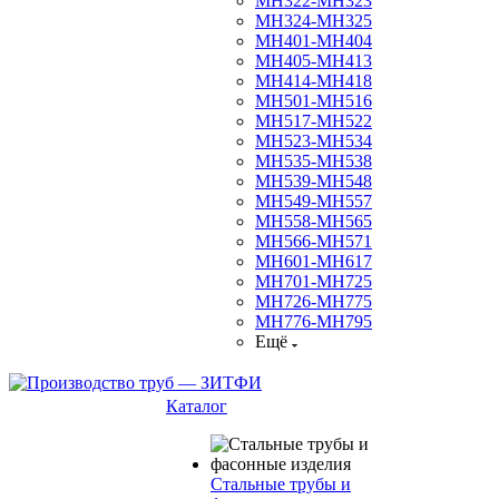
МН322-МН323
МН324-МН325
МН401-МН404
МН405-МН413
МН414-МН418
МН501-МН516
МН517-МН522
МН523-МН534
МН535-МН538
МН539-МН548
МН549-МН557
МН558-МН565
МН566-МН571
МН601-МН617
МН701-МН725
МН726-МН775
МН776-МН795
Ещё
Каталог
Стальные трубы и