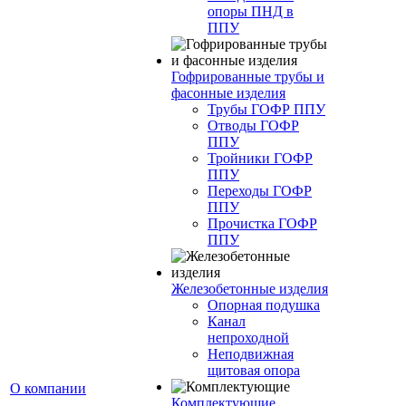
опоры ПНД в
ППУ
Гофрированные трубы и
фасонные изделия
Трубы ГОФР ППУ
Отводы ГОФР
ППУ
Тройники ГОФР
ППУ
Переходы ГОФР
ППУ
Прочистка ГОФР
ППУ
Железобетонные изделия
Опорная подушка
Канал
непроходной
Неподвижная
щитовая опора
О компании
Комплектующие