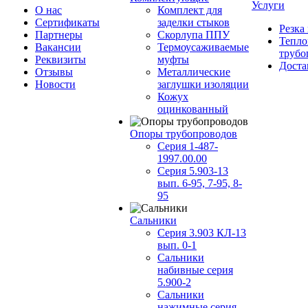
Услуги
О нас
Комплект для
Сертификаты
заделки стыков
Резка
Партнеры
Скорлупа ППУ
Тепло
Вакансии
Термоусаживаемые
трубо
Реквизиты
муфты
Доста
Отзывы
Металлические
Новости
заглушки изоляции
Кожух
оцинкованный
Опоры трубопроводов
Серия 1-487-
1997.00.00
Серия 5.903-13
вып. 6-95, 7-95, 8-
95
Сальники
Серия 3.903 КЛ-13
вып. 0-1
Сальники
набивные серия
5.900-2
Сальники
нажимные серия