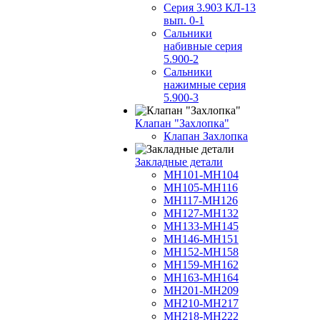
Серия 3.903 КЛ-13
вып. 0-1
Сальники
набивные серия
5.900-2
Сальники
нажимные серия
5.900-3
Клапан "Захлопка"
Клапан Захлопка
Закладные детали
МН101-МН104
МН105-МН116
МН117-МН126
МН127-МН132
МН133-МН145
МН146-МН151
МН152-МН158
МН159-МН162
МН163-МН164
МН201-МН209
МН210-МН217
МН218-МН222