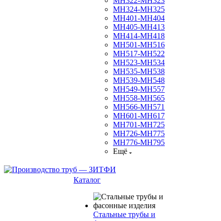
МН322-МН323
МН324-МН325
МН401-МН404
МН405-МН413
МН414-МН418
МН501-МН516
МН517-МН522
МН523-МН534
МН535-МН538
МН539-МН548
МН549-МН557
МН558-МН565
МН566-МН571
МН601-МН617
МН701-МН725
МН726-МН775
МН776-МН795
Ещё
Каталог
Стальные трубы и