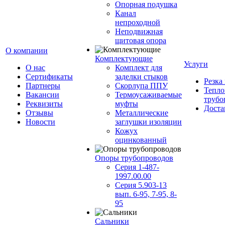
Опорная подушка
Канал
непроходной
Неподвижная
щитовая опора
О компании
Комплектующие
Услуги
О нас
Комплект для
Сертификаты
заделки стыков
Резка
Партнеры
Скорлупа ППУ
Тепло
Вакансии
Термоусаживаемые
трубо
Реквизиты
муфты
Доста
Отзывы
Металлические
Новости
заглушки изоляции
Кожух
оцинкованный
Опоры трубопроводов
Серия 1-487-
1997.00.00
Серия 5.903-13
вып. 6-95, 7-95, 8-
95
Сальники