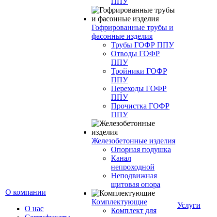
ППУ
Гофрированные трубы и
фасонные изделия
Трубы ГОФР ППУ
Отводы ГОФР
ППУ
Тройники ГОФР
ППУ
Переходы ГОФР
ППУ
Прочистка ГОФР
ППУ
Железобетонные изделия
Опорная подушка
Канал
непроходной
Неподвижная
щитовая опора
О компании
Комплектующие
Услуги
О нас
Комплект для