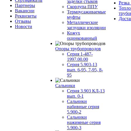
Сертификаты
заделки стыков
Резка
Партнеры
Скорлупа ППУ
Тепло
Вакансии
Термоусаживаемые
трубо
Реквизиты
муфты
Доста
Отзывы
Металлические
Новости
заглушки изоляции
Кожух
оцинкованный
Опоры трубопроводов
Серия 1-487-
1997.00.00
Серия 5.903-13
вып. 6-95, 7-95, 8-
95
Сальники
Серия 3.903 КЛ-13
вып. 0-1
Сальники
набивные серия
5.900-2
Сальники
нажимные серия
5.900-3