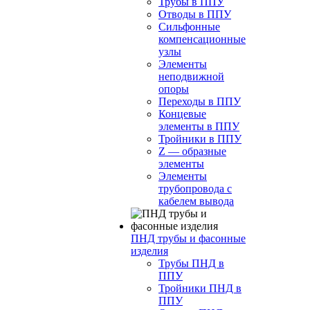
Трубы в ППУ
Отводы в ППУ
Сильфонные
компенсационные
узлы
Элементы
неподвижной
опоры
Переходы в ППУ
Концевые
элементы в ППУ
Тройники в ППУ
Z — образные
элементы
Элементы
трубопровода с
кабелем вывода
ПНД трубы и фасонные
изделия
Трубы ПНД в
ППУ
Тройники ПНД в
ППУ