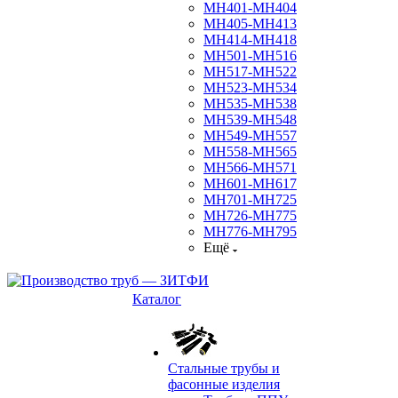
МН401-МН404
МН405-МН413
МН414-МН418
МН501-МН516
МН517-МН522
МН523-МН534
МН535-МН538
МН539-МН548
МН549-МН557
МН558-МН565
МН566-МН571
МН601-МН617
МН701-МН725
МН726-МН775
МН776-МН795
Ещё
Каталог
Стальные трубы и
фасонные изделия