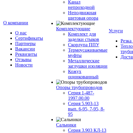
Канал
непроходной
Неподвижная
щитовая опора
О компании
Комплектующие
Услуги
О нас
Комплект для
Сертификаты
заделки стыков
Резка
Партнеры
Скорлупа ППУ
Тепло
Вакансии
Термоусаживаемые
трубо
Реквизиты
муфты
Доста
Отзывы
Металлические
Новости
заглушки изоляции
Кожух
оцинкованный
Опоры трубопроводов
Серия 1-487-
1997.00.00
Серия 5.903-13
вып. 6-95, 7-95, 8-
95
Сальники
Серия 3.903 КЛ-13