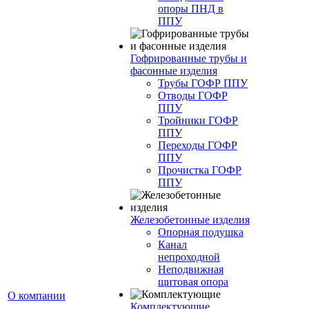
опоры ПНД в
ППУ
Гофрированные трубы и
фасонные изделия
Трубы ГОФР ППУ
Отводы ГОФР
ППУ
Тройники ГОФР
ППУ
Переходы ГОФР
ППУ
Прочистка ГОФР
ППУ
Железобетонные изделия
Опорная подушка
Канал
непроходной
Неподвижная
щитовая опора
О компании
Комплектующие