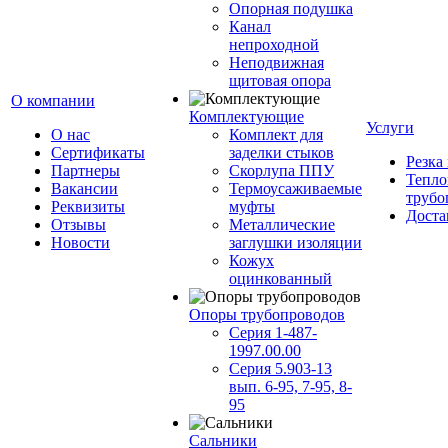
Опорная подушка
Канал
непроходной
Неподвижная
щитовая опора
О компании
Комплектующие
Услуги
О нас
Комплект для
Сертификаты
заделки стыков
Резка
Партнеры
Скорлупа ППУ
Тепло
Вакансии
Термоусаживаемые
трубо
Реквизиты
муфты
Доста
Отзывы
Металлические
Новости
заглушки изоляции
Кожух
оцинкованный
Опоры трубопроводов
Серия 1-487-
1997.00.00
Серия 5.903-13
вып. 6-95, 7-95, 8-
95
Сальники