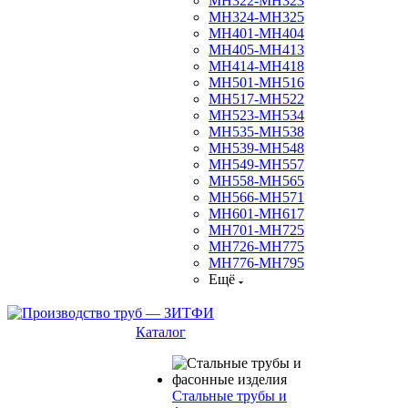
МН322-МН323
МН324-МН325
МН401-МН404
МН405-МН413
МН414-МН418
МН501-МН516
МН517-МН522
МН523-МН534
МН535-МН538
МН539-МН548
МН549-МН557
МН558-МН565
МН566-МН571
МН601-МН617
МН701-МН725
МН726-МН775
МН776-МН795
Ещё
Каталог
Стальные трубы и