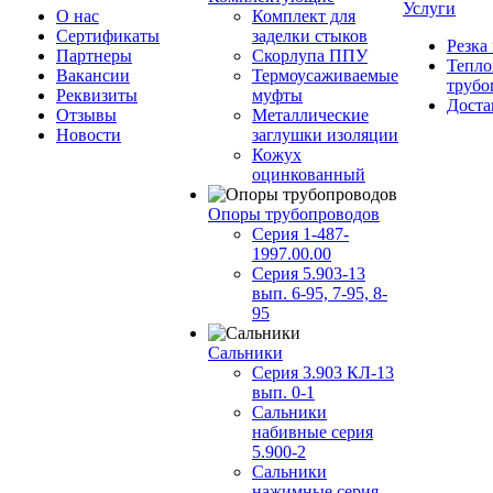
Услуги
О нас
Комплект для
Сертификаты
заделки стыков
Резка
Партнеры
Скорлупа ППУ
Тепло
Вакансии
Термоусаживаемые
трубо
Реквизиты
муфты
Доста
Отзывы
Металлические
Новости
заглушки изоляции
Кожух
оцинкованный
Опоры трубопроводов
Серия 1-487-
1997.00.00
Серия 5.903-13
вып. 6-95, 7-95, 8-
95
Сальники
Серия 3.903 КЛ-13
вып. 0-1
Сальники
набивные серия
5.900-2
Сальники
нажимные серия