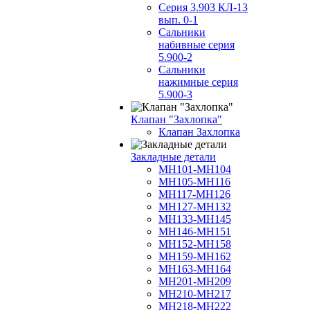
Серия 3.903 КЛ-13
вып. 0-1
Сальники
набивные серия
5.900-2
Сальники
нажимные серия
5.900-3
Клапан "Захлопка"
Клапан Захлопка
Закладные детали
МН101-МН104
МН105-МН116
МН117-МН126
МН127-МН132
МН133-МН145
МН146-МН151
МН152-МН158
МН159-МН162
МН163-МН164
МН201-МН209
МН210-МН217
МН218-МН222