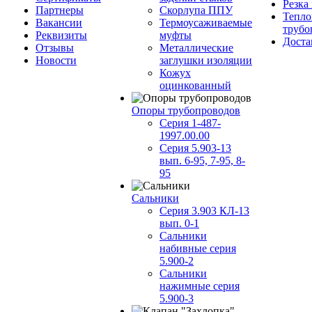
Резка
Партнеры
Скорлупа ППУ
Тепло
Вакансии
Термоусаживаемые
трубо
Реквизиты
муфты
Доста
Отзывы
Металлические
Новости
заглушки изоляции
Кожух
оцинкованный
Опоры трубопроводов
Серия 1-487-
1997.00.00
Серия 5.903-13
вып. 6-95, 7-95, 8-
95
Сальники
Серия 3.903 КЛ-13
вып. 0-1
Сальники
набивные серия
5.900-2
Сальники
нажимные серия
5.900-3