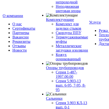
непроходной
Неподвижная
щитовая опора
О компании
Комплектующие
Услуги
О нас
Комплект для
Сертификаты
заделки стыков
Резка
Партнеры
Скорлупа ППУ
Тепло
Вакансии
Термоусаживаемые
трубо
Реквизиты
муфты
Доста
Отзывы
Металлические
Новости
заглушки изоляции
Кожух
оцинкованный
Опоры трубопроводов
Серия 1-487-
1997.00.00
Серия 5.903-13
вып. 6-95, 7-95, 8-
95
Сальники
Серия 3.903 КЛ-13
вып. 0-1