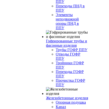
ППУ
Переходы ПНД в
ППУ
Элементы
неподвижной
опоры ПНД в
ППУ
Гофрированные трубы и
фасонные изделия
Трубы ГОФР ППУ
Отводы ГОФР
ППУ
Тройники ГОФР
ППУ
Переходы ГОФР
ППУ
Прочистка ГОФР
ППУ
Железобетонные изделия
Опорная подушка
Канал