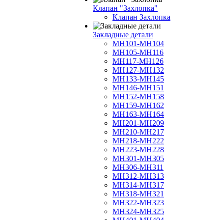
Клапан "Захлопка"
Клапан Захлопка
Закладные детали
МН101-МН104
МН105-МН116
МН117-МН126
МН127-МН132
МН133-МН145
МН146-МН151
МН152-МН158
МН159-МН162
МН163-МН164
МН201-МН209
МН210-МН217
МН218-МН222
МН223-МН228
МН301-МН305
МН306-МН311
МН312-МН313
МН314-МН317
МН318-МН321
МН322-МН323
МН324-МН325