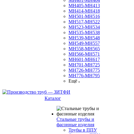
МН401-МН404
МН405-МН413
МН414-МН418
МН501-МН516
МН517-МН522
МН523-МН534
МН535-МН538
МН539-МН548
МН549-МН557
МН558-МН565
МН566-МН571
МН601-МН617
МН701-МН725
МН726-МН775
МН776-МН795
Ещё
Каталог
Стальные трубы и
фасонные изделия
Трубы в ППУ