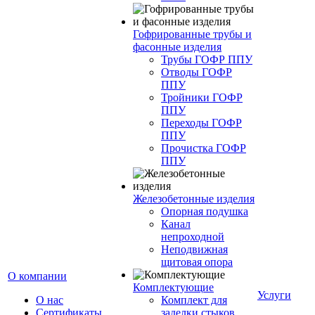
Гофрированные трубы и
фасонные изделия
Трубы ГОФР ППУ
Отводы ГОФР
ППУ
Тройники ГОФР
ППУ
Переходы ГОФР
ППУ
Прочистка ГОФР
ППУ
Железобетонные изделия
Опорная подушка
Канал
непроходной
Неподвижная
щитовая опора
О компании
Комплектующие
Услуги
О нас
Комплект для
Сертификаты
заделки стыков