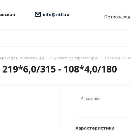
.
ровская
info@zitfi.ru
Петрозавод
ереход в ППУ изоляции (ПЭ, ОЦ), купить в Петрозаводске
Переход ПЭ ГОС
219*6,0/315 - 108*4,0/180
В наличии
Характеристики