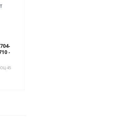
704-
710 -
-ОЦ-45