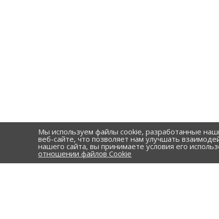
Мы используем файлы cookie, разработанные наш
веб-сайте, что позволяет нам улучшать взаимоде
нашего сайта, вы принимаете условия его исполь
отношении файлов Cookie
КАТАЛОГ
Стальные т
КОМПАНИЯ
ПНД трубы
ПОРТФОЛИО
Гофрирова
ПРАЙС-ЛИСТ
изделия