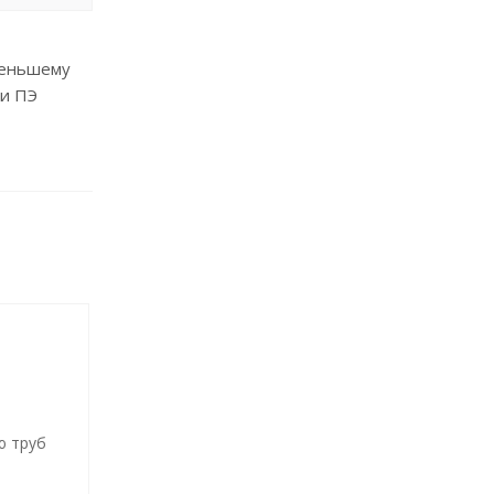
меньшему
 и ПЭ
ю труб
У)