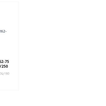
62-75
5/250
ОЦ-180