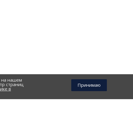
й на нашем
тр страниц
Принимаю
ике в
КОНТАКТЫ
г. Петрозаводск, улица. Калинина д. 4 (БЦ 
дов
info@zitfi.ru