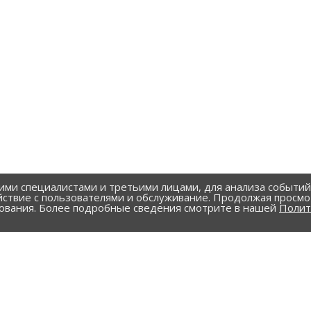
ими специалистами и третьими лицами, для анализа событи
йствие с пользователями и обслуживание. Продолжая просмо
зования. Более подробные сведения смотрите в нашей
Полит
УСЛУГИ
рубы и фасонные изделия
Резка металла
 и фасонные изделия
Теплоизоляция трубопрово
нные трубы и фасонные
Доставка