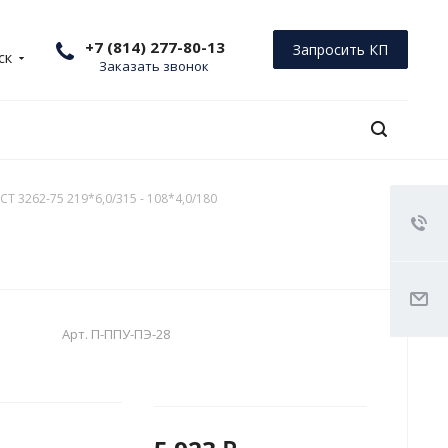
+7 (814) 277-80-13
Запросить КП
ск
Заказать звонок
Т 3262-75 219*6,0/315 - 108*4,0/180
Арт.
П-ППУ-ПЭ-28