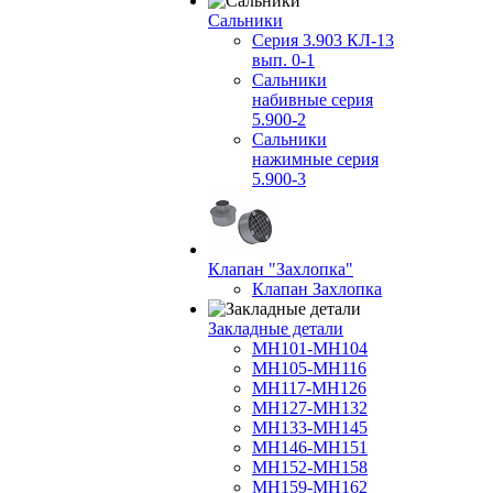
Сальники
Серия 3.903 КЛ-13
вып. 0-1
Сальники
набивные серия
5.900-2
Сальники
нажимные серия
5.900-3
Клапан "Захлопка"
Клапан Захлопка
Закладные детали
МН101-МН104
МН105-МН116
МН117-МН126
МН127-МН132
МН133-МН145
МН146-МН151
МН152-МН158
МН159-МН162