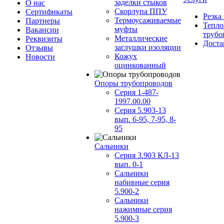
заделки стыков
О нас
Скорлупа ППУ
Сертификаты
Резка
Термоусаживаемые
Партнеры
Тепло
муфты
Вакансии
трубо
Металлические
Реквизиты
Доста
заглушки изоляции
Отзывы
Кожух
Новости
оцинкованный
Опоры трубопроводов
Серия 1-487-
1997.00.00
Серия 5.903-13
вып. 6-95, 7-95, 8-
95
Сальники
Серия 3.903 КЛ-13
вып. 0-1
Сальники
набивные серия
5.900-2
Сальники
нажимные серия
5.900-3