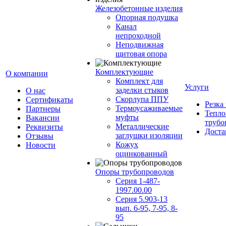
Железобетонные изделия
Опорная подушка
Канал
непроходной
Неподвижная
щитовая опора
Комплектующие
О компании
Комплект для
Услуги
заделки стыков
О нас
Скорлупа ППУ
Сертификаты
Резка
Термоусаживаемые
Партнеры
Тепло
муфты
Вакансии
трубо
Металлические
Реквизиты
Доста
заглушки изоляции
Отзывы
Кожух
Новости
оцинкованный
Опоры трубопроводов
Серия 1-487-
1997.00.00
Серия 5.903-13
вып. 6-95, 7-95, 8-
95