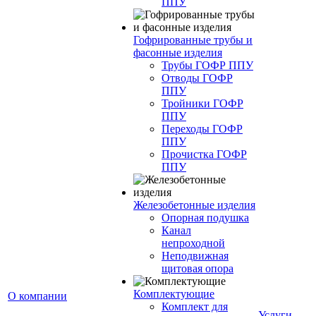
ППУ
Гофрированные трубы и
фасонные изделия
Трубы ГОФР ППУ
Отводы ГОФР
ППУ
Тройники ГОФР
ППУ
Переходы ГОФР
ППУ
Прочистка ГОФР
ППУ
Железобетонные изделия
Опорная подушка
Канал
непроходной
Неподвижная
щитовая опора
Комплектующие
О компании
Комплект для
Услуги