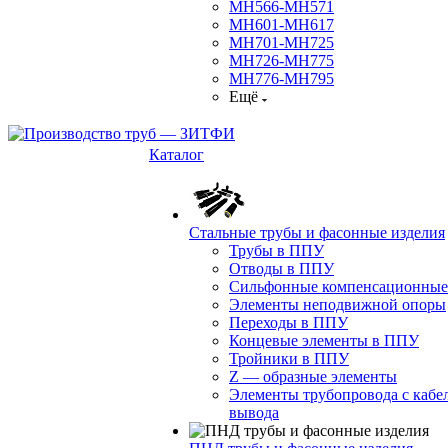
МН566-МН571
МН601-МН617
МН701-МН725
МН726-МН775
МН776-МН795
Ещё
Каталог
Стальные трубы и фасонные изделия
Трубы в ППУ
Отводы в ППУ
Сильфонные компенсационные
Элементы неподвижной опоры
Переходы в ППУ
Концевые элементы в ППУ
Тройники в ППУ
Z — образные элементы
Элементы трубопровода с кабе
вывода