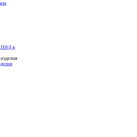
лем
 ПНД в
зделия