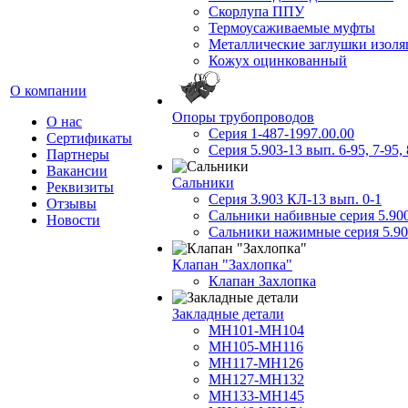
Скорлупа ППУ
Термоусаживаемые муфты
Металлические заглушки изол
Кожух оцинкованный
О компании
Опоры трубопроводов
О нас
Серия 1-487-1997.00.00
Сертификаты
Серия 5.903-13 вып. 6-95, 7-95, 
Партнеры
Вакансии
Сальники
Реквизиты
Серия 3.903 КЛ-13 вып. 0-1
Отзывы
Сальники набивные серия 5.90
Новости
Сальники нажимные серия 5.90
Клапан "Захлопка"
Клапан Захлопка
Закладные детали
МН101-МН104
МН105-МН116
МН117-МН126
МН127-МН132
МН133-МН145