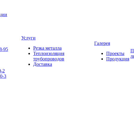
яции
Услуги
Галерея
Резка металла
8-95
П
Теплоизоляция
Проекты
л
трубопроводов
Продукция
Доставка
0-2
0-3