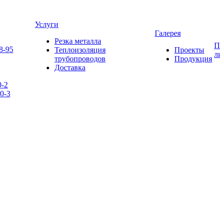
Услуги
Галерея
Резка металла
П
8-95
Теплоизоляция
Проекты
л
трубопроводов
Продукция
Доставка
0-2
0-3