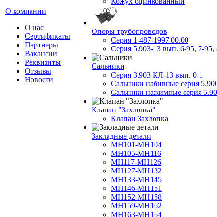
Кожух оцинкованный
О компании
О нас
Опоры трубопроводов
Сертификаты
Серия 1-487-1997.00.00
Партнеры
Серия 5.903-13 вып. 6-95, 7-95, 
Вакансии
Реквизиты
Сальники
Отзывы
Серия 3.903 КЛ-13 вып. 0-1
Новости
Сальники набивные серия 5.90
Сальники нажимные серия 5.90
Клапан "Захлопка"
Клапан Захлопка
Закладные детали
МН101-МН104
МН105-МН116
МН117-МН126
МН127-МН132
МН133-МН145
МН146-МН151
МН152-МН158
МН159-МН162
МН163-МН164