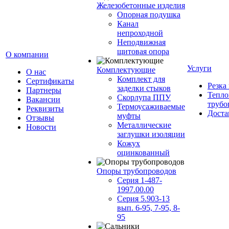
Железобетонные изделия
Опорная подушка
Канал
непроходной
Неподвижная
щитовая опора
О компании
Услуги
Комплектующие
О нас
Комплект для
Сертификаты
Резка
заделки стыков
Партнеры
Тепло
Скорлупа ППУ
Вакансии
трубо
Термоусаживаемые
Реквизиты
Доста
муфты
Отзывы
Металлические
Новости
заглушки изоляции
Кожух
оцинкованный
Опоры трубопроводов
Серия 1-487-
1997.00.00
Серия 5.903-13
вып. 6-95, 7-95, 8-
95