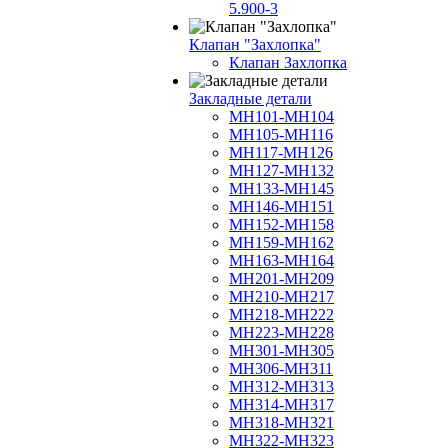
5.900-3
Клапан "Захлопка"
Клапан Захлопка
Закладные детали
МН101-МН104
МН105-МН116
МН117-МН126
МН127-МН132
МН133-МН145
МН146-МН151
МН152-МН158
МН159-МН162
МН163-МН164
МН201-МН209
МН210-МН217
МН218-МН222
МН223-МН228
МН301-МН305
МН306-МН311
МН312-МН313
МН314-МН317
МН318-МН321
МН322-МН323