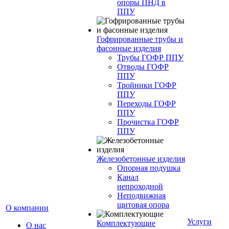
опоры ПНД в
ППУ
Гофрированные трубы и
фасонные изделия
Трубы ГОФР ППУ
Отводы ГОФР
ППУ
Тройники ГОФР
ППУ
Переходы ГОФР
ППУ
Прочистка ГОФР
ППУ
Железобетонные изделия
Опорная подушка
Канал
непроходной
Неподвижная
щитовая опора
О компании
Услуги
Комплектующие
О нас