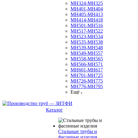
МН324-МН325
МН401-МН404
МН405-МН413
МН414-МН418
МН501-МН516
МН517-МН522
МН523-МН534
МН535-МН538
МН539-МН548
МН549-МН557
МН558-МН565
МН566-МН571
МН601-МН617
МН701-МН725
МН726-МН775
МН776-МН795
Ещё
Каталог
Стальные трубы и
фасонные изделия