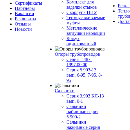
Комплект для
Сертификаты
Резка
заделки стыков
Партнеры
Тепло
Скорлупа ППУ
Вакансии
трубо
Термоусаживаемые
Реквизиты
Доста
муфты
Отзывы
Металлические
Новости
заглушки изоляции
Кожух
оцинкованный
Опоры трубопроводов
Серия 1-487-
1997.00.00
Серия 5.903-13
вып. 6-95, 7-95, 8-
95
Сальники
Серия 3.903 КЛ-13
вып. 0-1
Сальники
набивные серия
5.900-2
Сальники
нажимные серия