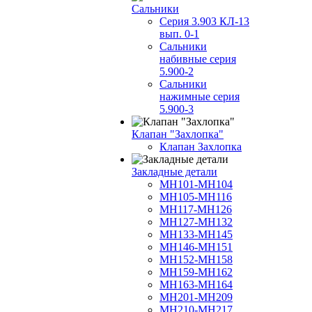
Сальники
Серия 3.903 КЛ-13
вып. 0-1
Сальники
набивные серия
5.900-2
Сальники
нажимные серия
5.900-3
Клапан "Захлопка"
Клапан Захлопка
Закладные детали
МН101-МН104
МН105-МН116
МН117-МН126
МН127-МН132
МН133-МН145
МН146-МН151
МН152-МН158
МН159-МН162
МН163-МН164
МН201-МН209
МН210-МН217