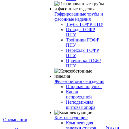
Гофрированные трубы и
фасонные изделия
Трубы ГОФР ППУ
Отводы ГОФР
ППУ
Тройники ГОФР
ППУ
Переходы ГОФР
ППУ
Прочистка ГОФР
ППУ
Железобетонные изделия
Опорная подушка
Канал
непроходной
Неподвижная
щитовая опора
Комплектующие
О компании
Комплект для
Услуги
заделки стыков