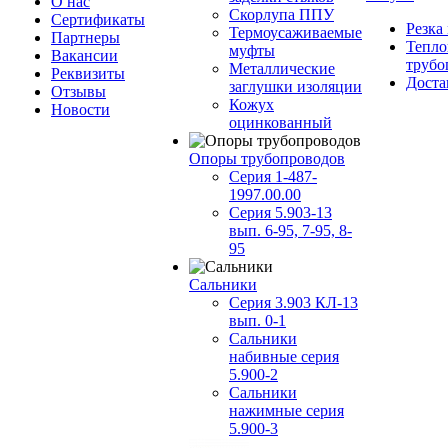
О нас
Скорлупа ППУ
Сертификаты
Резка
Термоусаживаемые
Партнеры
Тепло
муфты
Вакансии
трубо
Металлические
Реквизиты
Доста
заглушки изоляции
Отзывы
Кожух
Новости
оцинкованный
Опоры трубопроводов
Серия 1-487-
1997.00.00
Серия 5.903-13
вып. 6-95, 7-95, 8-
95
Сальники
Серия 3.903 КЛ-13
вып. 0-1
Сальники
набивные серия
5.900-2
Сальники
нажимные серия
5.900-3