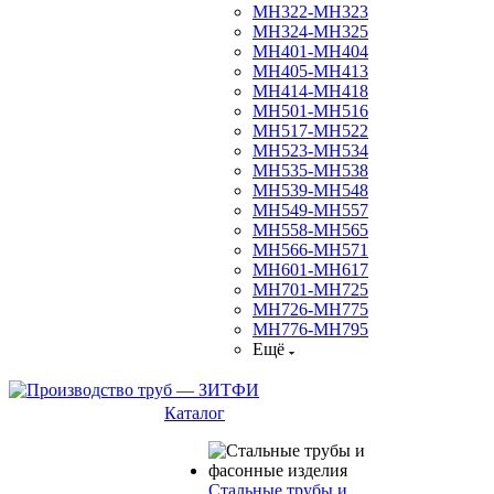
МН322-МН323
МН324-МН325
МН401-МН404
МН405-МН413
МН414-МН418
МН501-МН516
МН517-МН522
МН523-МН534
МН535-МН538
МН539-МН548
МН549-МН557
МН558-МН565
МН566-МН571
МН601-МН617
МН701-МН725
МН726-МН775
МН776-МН795
Ещё
Каталог
Стальные трубы и