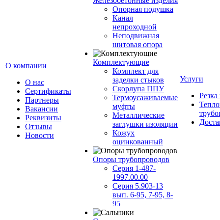
Железобетонные изделия
Опорная подушка
Канал
непроходной
Неподвижная
щитовая опора
Комплектующие
О компании
Комплект для
Услуги
заделки стыков
О нас
Скорлупа ППУ
Сертификаты
Резка
Термоусаживаемые
Партнеры
Тепло
муфты
Вакансии
трубо
Металлические
Реквизиты
Доста
заглушки изоляции
Отзывы
Кожух
Новости
оцинкованный
Опоры трубопроводов
Серия 1-487-
1997.00.00
Серия 5.903-13
вып. 6-95, 7-95, 8-
95