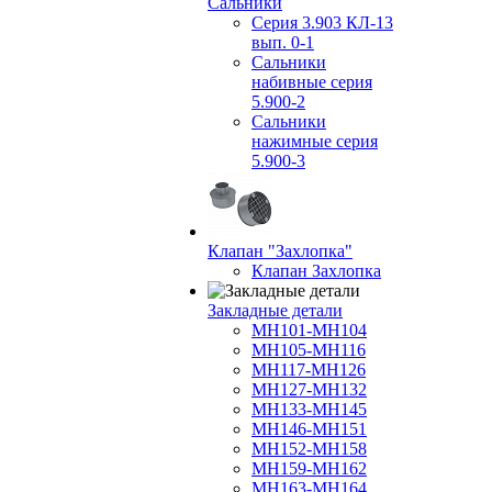
Сальники
Серия 3.903 КЛ-13
вып. 0-1
Сальники
набивные серия
5.900-2
Сальники
нажимные серия
5.900-3
Клапан "Захлопка"
Клапан Захлопка
Закладные детали
МН101-МН104
МН105-МН116
МН117-МН126
МН127-МН132
МН133-МН145
МН146-МН151
МН152-МН158
МН159-МН162
МН163-МН164