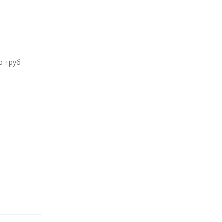
ю труб
У)
е»для
нерных
и,
сителя
ящиеся
по
уры,
м