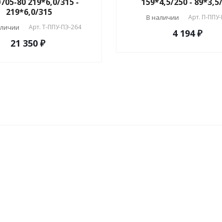
705-80 219*6,0/315 -
159*4,5/250 - 89*3,5
219*6,0/315
В наличии
Арт.
П-ППУ-
аличии
Арт.
T-ППУ-ПЭ-264
4 194 ₽
21 350 ₽