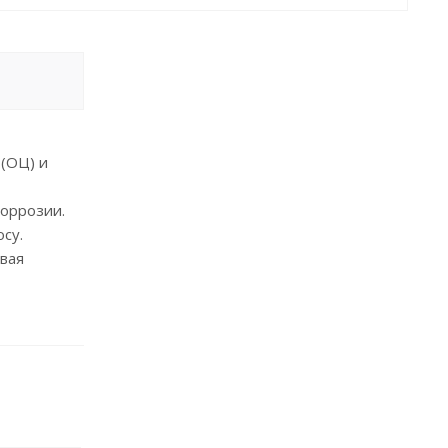
(ОЦ) и
оррозии.
су.
вая