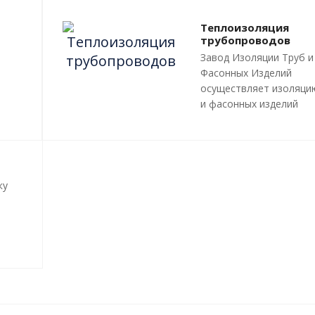
Теплоизоляция
трубопроводов
Завод Изоляции Труб и
Фасонных Изделий
осуществляет изоляци
и фасонных изделий
пенополиуретаном (ПП
методом «труба в труб
трубопроводов и инже
сетей любой сложност
профиля, с рабочей
ку
температурой теплоно
до 140 градусов С.
Все работы, производ
и
в рамках мероприятий 
ния
изоляции труб и
трубопроводной армат
производятся в строго