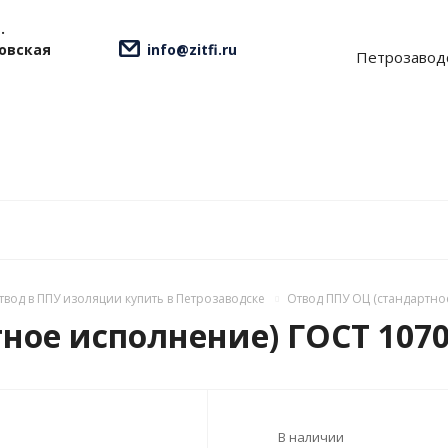
.
ровская
info@zitfi.ru
Петрозавод
твод в ППУ изоляции купить в Петрозаводске
Отвод ППУ ОЦ (стандартно
ое исполнение) ГОСТ 10704
В наличии