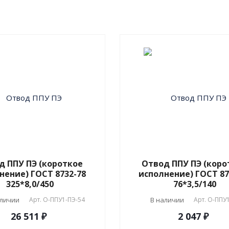
соответствии с
ГОСТ 3
2020
и СТ 4937-001-189
04.
д ППУ ПЭ (короткое
Отвод ППУ ПЭ (коро
нение) ГОСТ 8732-78
исполнение) ГОСТ 87
325*8,0/450
76*3,5/140
аличии
Арт.
О-ППУ1-ПЭ-54
В наличии
Арт.
О-ППУ1
26 511 ₽
2 047 ₽