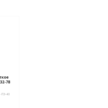
0732-
29664-
ткое
32-78
-ПЭ-40