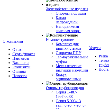
Железобетонные изделия
Опорная подушка
Канал
непроходной
Неподвижная
щитовая опора
Комплектующие
О компании
Комплект для
Услуги
заделки стыков
О нас
Скорлупа ППУ
Сертификаты
Резка
Термоусаживаемые
Партнеры
Тепло
муфты
Вакансии
трубо
Металлические
Реквизиты
Доста
заглушки изоляции
Отзывы
Кожух
Новости
оцинкованный
Опоры трубопроводов
Серия 1-487-
1997.00.00
Серия 5.903-13
вып. 6-95, 7-95, 8-