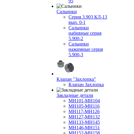
95
Сальники
Серия 3.903 КЛ-13
вып. 0-1
Сальники
набивные серия
5.900-2
Сальники
нажимные серия
5.900-3
Клапан "Захлопка"
Клапан Захлопка
Закладные детали
МН101-МН104
МН105-МН116
МН117-МН126
МН127-МН132
МН133-МН145
МН146-МН151
МН152-МН158