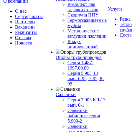
О компании
Комплект для
Услуги
заделки стыков
О нас
Скорлупа ППУ
Сертификаты
Резка
Термоусаживаемые
Партнеры
Тепло
муфты
Вакансии
трубо
Металлические
Реквизиты
Доста
заглушки изоляции
Отзывы
Кожух
Новости
оцинкованный
Опоры трубопроводов
Серия 1-487-
1997.00.00
Серия 5.903-13
вып. 6-95, 7-95, 8-
95
Сальники
Серия 3.903 КЛ-13
вып. 0-1
Сальники
набивные серия
5.900-2
Сальники
нажимные серия