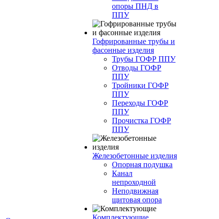
опоры ПНД в
ППУ
Гофрированные трубы и
фасонные изделия
Трубы ГОФР ППУ
Отводы ГОФР
ППУ
Тройники ГОФР
ППУ
Переходы ГОФР
ППУ
Прочистка ГОФР
ППУ
Железобетонные изделия
Опорная подушка
Канал
непроходной
Неподвижная
щитовая опора
Комплектующие