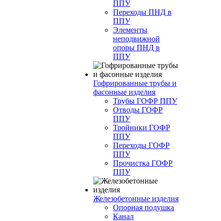
ППУ
Переходы ПНД в
ППУ
Элементы
неподвижной
опоры ПНД в
ППУ
Гофрированные трубы и
фасонные изделия
Трубы ГОФР ППУ
Отводы ГОФР
ППУ
Тройники ГОФР
ППУ
Переходы ГОФР
ППУ
Прочистка ГОФР
ППУ
Железобетонные изделия
Опорная подушка
Канал