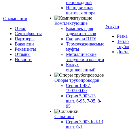
непроходной
Неподвижная
щитовая опора
О компании
Комплектующие
Услуги
О нас
Комплект для
Сертификаты
заделки стыков
Резка
Партнеры
Скорлупа ППУ
Тепло
Вакансии
Термоусаживаемые
трубо
Реквизиты
муфты
Доста
Отзывы
Металлические
Новости
заглушки изоляции
Кожух
оцинкованный
Опоры трубопроводов
Серия 1-487-
1997.00.00
Серия 5.903-13
вып. 6-95, 7-95, 8-
95
Сальники
Серия 3.903 КЛ-13
вып. 0-1