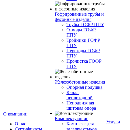
Гофрированные трубы и
фасонные изделия
Трубы ГОФР ППУ
Отводы ГОФР
ППУ
Тройники ГОФР
ППУ
Переходы ГОФР
ППУ
Прочистка ГОФР
ППУ
Железобетонные изделия
Опорная подушка
Канал
непроходной
Неподвижная
щитовая опора
О компании
Комплектующие
Услуги
О нас
Комплект для
Сертификаты
заделки стыков