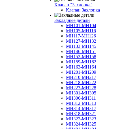
Клапан "Захлопка"
Клапан Захлопка
Закладные детали
МН101-МН104
МН105-МН116
МН117-МН126
МН127-МН132
МН133-МН145
МН146-МН151
МН152-МН158
МН159-МН162
МН163-МН164
МН201-МН209
МН210-МН217
МН218-МН222
МН223-МН228
МН301-МН305
МН306-МН311
МН312-МН313
МН314-МН317
МН318-МН321
МН322-МН323
МН324-МН325