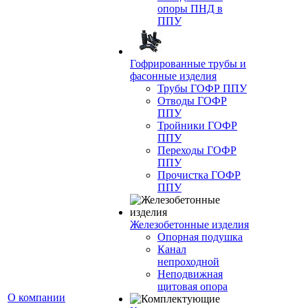
опоры ПНД в
ППУ
Гофрированные трубы и
фасонные изделия
Трубы ГОФР ППУ
Отводы ГОФР
ППУ
Тройники ГОФР
ППУ
Переходы ГОФР
ППУ
Прочистка ГОФР
ППУ
Железобетонные изделия
Опорная подушка
Канал
непроходной
Неподвижная
щитовая опора
О компании