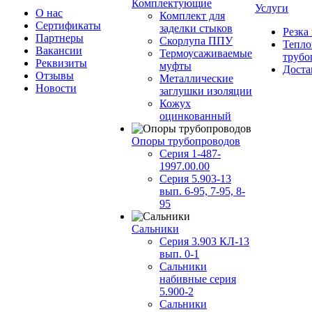
Комплектующие
Услуги
О нас
Комплект для
Сертификаты
заделки стыков
Резка
Партнеры
Скорлупа ППУ
Тепло
Вакансии
Термоусаживаемые
трубо
Реквизиты
муфты
Доста
Отзывы
Металлические
Новости
заглушки изоляции
Кожух
оцинкованный
Опоры трубопроводов
Серия 1-487-
1997.00.00
Серия 5.903-13
вып. 6-95, 7-95, 8-
95
Сальники
Серия 3.903 КЛ-13
вып. 0-1
Сальники
набивные серия
5.900-2
Сальники