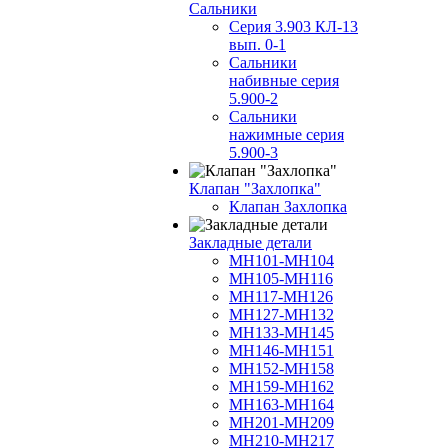
Сальники
Серия 3.903 КЛ-13
вып. 0-1
Сальники
набивные серия
5.900-2
Сальники
нажимные серия
5.900-3
Клапан "Захлопка"
Клапан Захлопка
Закладные детали
МН101-МН104
МН105-МН116
МН117-МН126
МН127-МН132
МН133-МН145
МН146-МН151
МН152-МН158
МН159-МН162
МН163-МН164
МН201-МН209
МН210-МН217