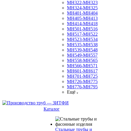
МН322-МН323
МН324-МН325
МН401-МН404
МН405-МН413
МН414-МН418
МН501-МН516
МН517-МН522
МН523-МН534
МН535-МН538
МН539-МН548
МН549-МН557
МН558-МН565
МН566-МН571
МН601-МН617
МН701-МН725
МН726-МН775
МН776-МН795
Ещё
Каталог
Стальные трубы и