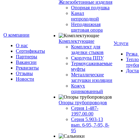
Железобетонные изделия
Опорная подушка
Канал
непроходной
Неподвижная
щитовая опора
О компании
Комплектующие
Услуги
О нас
Комплект для
Сертификаты
заделки стыков
Резка
Партнеры
Скорлупа ППУ
Тепло
Вакансии
Термоусаживаемые
трубо
Реквизиты
муфты
Доста
Отзывы
Металлические
Новости
заглушки изоляции
Кожух
оцинкованный
Опоры трубопроводов
Серия 1-487-
1997.00.00
Серия 5.903-13
вып. 6-95, 7-95, 8-
95