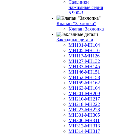
Сальники
нажимные серия
5.900-3
Клапан "Захлопка"
Клапан Захлопка
Закладные детали
МН101-МН104
МН105-МН116
МН117-МН126
МН127-МН132
МН133-МН145
МН146-МН151
МН152-МН158
МН159-МН162
МН163-МН164
МН201-МН209
МН210-МН217
МН218-МН222
МН223-МН228
МН301-МН305
МН306-МН311
МН312-МН313
МН314-МН317