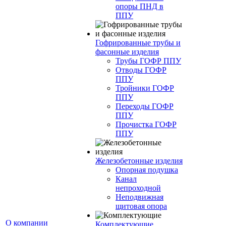
опоры ПНД в
ППУ
Гофрированные трубы и
фасонные изделия
Трубы ГОФР ППУ
Отводы ГОФР
ППУ
Тройники ГОФР
ППУ
Переходы ГОФР
ППУ
Прочистка ГОФР
ППУ
Железобетонные изделия
Опорная подушка
Канал
непроходной
Неподвижная
щитовая опора
О компании
Комплектующие