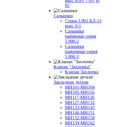
вып. 6-95, 7-95, 8-
95
Сальники
Серия 3.903 КЛ-13
вып. 0-1
Сальники
набивные серия
5.900-2
Сальники
нажимные серия
5.900-3
Клапан "Захлопка"
Клапан Захлопка
Закладные детали
МН101-МН104
МН105-МН116
МН117-МН126
МН127-МН132
МН133-МН145
МН146-МН151
МН152-МН158
МН159-МН162