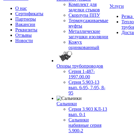
Комплект для
Услуги
О нас
заделки стыков
Сертификаты
Скорлупа ППУ
Резка
Партнеры
Термоусаживаемые
Тепло
Вакансии
муфты
трубо
Реквизиты
Металлические
Доста
Отзывы
заглушки изоляции
Новости
Кожух
оцинкованный
Опоры трубопроводов
Серия 1-487-
1997.00.00
Серия 5.903-13
вып. 6-95, 7-95, 8-
95
Сальники
Серия 3.903 КЛ-13
вып. 0-1
Сальники
набивные серия
5.900-2