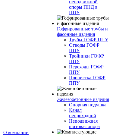
неподвижной
опоры ПНД в
ППУ
Гофрированные трубы и
фасонные изделия
Трубы ГОФР ППУ
Отводы ГОФР
ППУ
Тройники ГОФР
ППУ
Переходы ГОФР
ППУ
Прочистка ГОФР
ППУ
Железобетонные изделия
Опорная подушка
Канал
непроходной
Неподвижная
щитовая опора
О компании