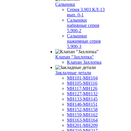
Сальники
Серия 3.903 КЛ-13
вып. 0-1
Сальники
набивные серия
5.900-2
Сальники
нажимные серия
5.900-3
Клапан "Захлопка"
Клапан Захлопка
Закладные детали
МН101-МН104
МН105-МН116
МН117-МН126
МН127-МН132
МН133-МН145
МН146-МН151
МН152-МН158
МН159-МН162
МН163-МН164
МН201-МН209
МН210-МН217