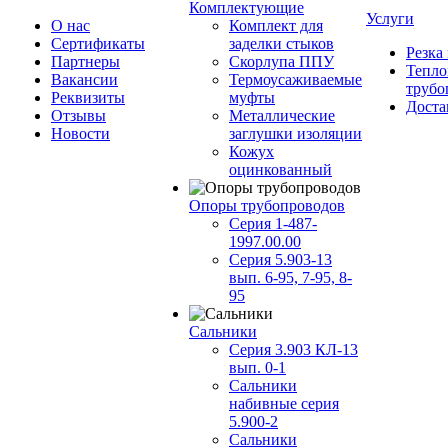
Комплектующие
Услуги
О нас
Комплект для
Сертификаты
заделки стыков
Резка
Партнеры
Скорлупа ППУ
Тепло
Вакансии
Термоусаживаемые
трубо
Реквизиты
муфты
Доста
Отзывы
Металлические
Новости
заглушки изоляции
Кожух
оцинкованный
Опоры трубопроводов
Серия 1-487-
1997.00.00
Серия 5.903-13
вып. 6-95, 7-95, 8-
95
Сальники
Серия 3.903 КЛ-13
вып. 0-1
Сальники
набивные серия
5.900-2
Сальники