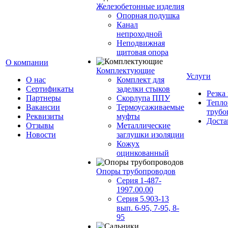
Железобетонные изделия
Опорная подушка
Канал
непроходной
Неподвижная
щитовая опора
О компании
Комплектующие
Услуги
О нас
Комплект для
Сертификаты
заделки стыков
Резка
Партнеры
Скорлупа ППУ
Тепло
Вакансии
Термоусаживаемые
трубо
Реквизиты
муфты
Доста
Отзывы
Металлические
Новости
заглушки изоляции
Кожух
оцинкованный
Опоры трубопроводов
Серия 1-487-
1997.00.00
Серия 5.903-13
вып. 6-95, 7-95, 8-
95