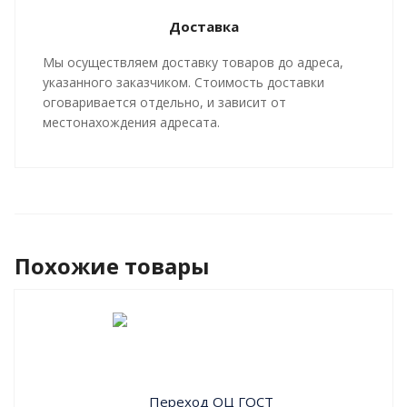
арматуры, производятся в строгом соответствии с
Доставка
ГОСТ 30732-2020
и СТ 4937-001-18929664-04.
Мы осуществляем доставку товаров до адреса,
указанного заказчиком. Стоимость доставки
оговаривается отдельно, и зависит от
местонахождения адресата.
Похожие товары