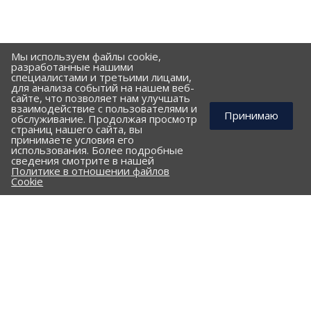
Мы используем файлы cookie,
разработанные нашими
специалистами и третьими лицами,
для анализа событий на нашем веб-
сайте, что позволяет нам улучшать
взаимодействие с пользователями и
Принимаю
обслуживание. Продолжая просмотр
страниц нашего сайта, вы
принимаете условия его
использования. Более подробные
КОМПАНИЯ
сведения смотрите в нашей
Политике в отношении файлов
ПОРТФОЛИО
Cookie
ПРАЙС-ЛИСТ
КЛИЕНТАМ
КАТАЛОГ
Стальные трубы и фасонные изделия
ПНД трубы и фасонные изделия