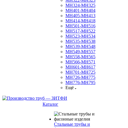
МН322-МН323
МН324-МН325
МН401-МН404
МН405-МН413
МН414-МН418
МН501-МН516
МН517-МН522
МН523-МН534
МН535-МН538
МН539-МН548
МН549-МН557
МН558-МН565
МН566-МН571
МН601-МН617
МН701-МН725
МН726-МН775
МН776-МН795
Ещё
Каталог
Стальные трубы и