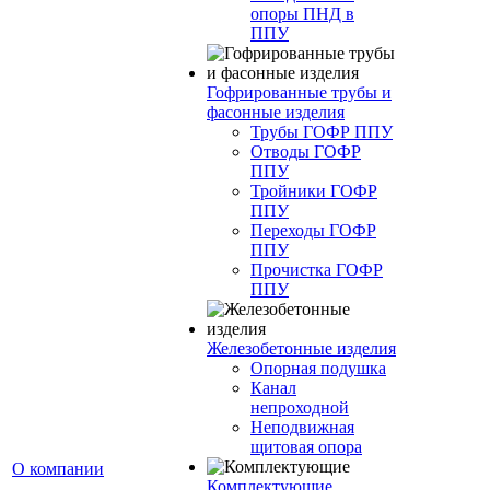
опоры ПНД в
ППУ
Гофрированные трубы и
фасонные изделия
Трубы ГОФР ППУ
Отводы ГОФР
ППУ
Тройники ГОФР
ППУ
Переходы ГОФР
ППУ
Прочистка ГОФР
ППУ
Железобетонные изделия
Опорная подушка
Канал
непроходной
Неподвижная
щитовая опора
О компании
Комплектующие