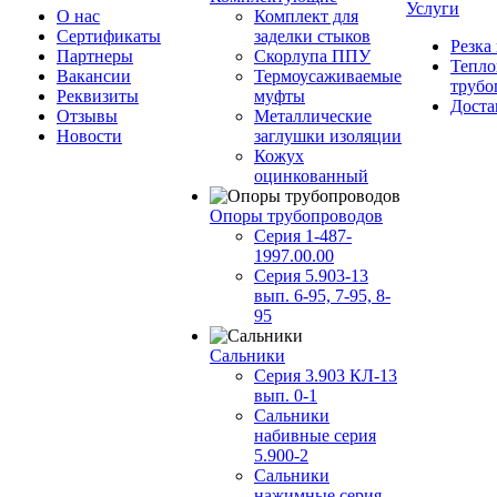
Услуги
О нас
Комплект для
Сертификаты
заделки стыков
Резка
Партнеры
Скорлупа ППУ
Тепло
Вакансии
Термоусаживаемые
трубо
Реквизиты
муфты
Доста
Отзывы
Металлические
Новости
заглушки изоляции
Кожух
оцинкованный
Опоры трубопроводов
Серия 1-487-
1997.00.00
Серия 5.903-13
вып. 6-95, 7-95, 8-
95
Сальники
Серия 3.903 КЛ-13
вып. 0-1
Сальники
набивные серия
5.900-2
Сальники
нажимные серия