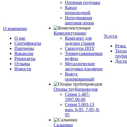
Опорная подушка
Канал
непроходной
Неподвижная
щитовая опора
О компании
Комплектующие
Услуги
О нас
Комплект для
Сертификаты
заделки стыков
Резка
Партнеры
Скорлупа ППУ
Тепло
Вакансии
Термоусаживаемые
трубо
Реквизиты
муфты
Доста
Отзывы
Металлические
Новости
заглушки изоляции
Кожух
оцинкованный
Опоры трубопроводов
Серия 1-487-
1997.00.00
Серия 5.903-13
вып. 6-95, 7-95, 8-
95
Сальники