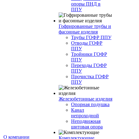
опоры ПНД в
ППУ
Гофрированные трубы и
фасонные изделия
Трубы ГОФР ППУ
Отводы ГОФР
ППУ
Тройники ГОФР
ППУ
Переходы ГОФР
ППУ
Прочистка ГОФР
ППУ
Железобетонные изделия
Опорная подушка
Канал
непроходной
Неподвижная
щитовая опора
О компании
Комплектующие