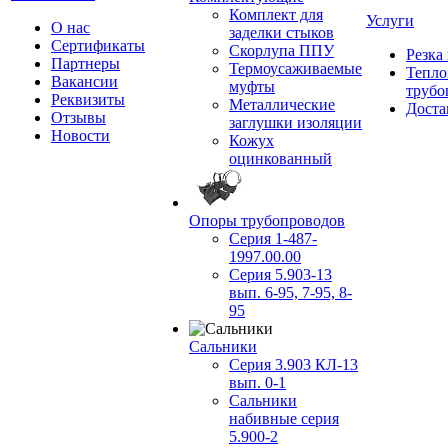
Комплект для
Услуги
О нас
заделки стыков
Сертификаты
Скорлупа ППУ
Резка
Партнеры
Термоусаживаемые
Тепло
Вакансии
муфты
трубо
Реквизиты
Металлические
Доста
Отзывы
заглушки изоляции
Новости
Кожух
оцинкованный
Опоры трубопроводов
Серия 1-487-
1997.00.00
Серия 5.903-13
вып. 6-95, 7-95, 8-
95
Сальники
Серия 3.903 КЛ-13
вып. 0-1
Сальники
набивные серия
5.900-2