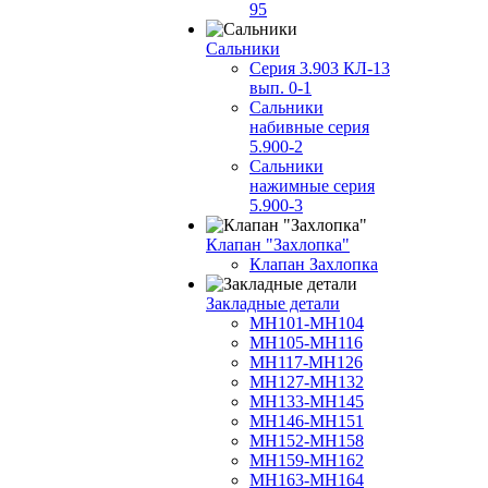
95
Сальники
Серия 3.903 КЛ-13
вып. 0-1
Сальники
набивные серия
5.900-2
Сальники
нажимные серия
5.900-3
Клапан "Захлопка"
Клапан Захлопка
Закладные детали
МН101-МН104
МН105-МН116
МН117-МН126
МН127-МН132
МН133-МН145
МН146-МН151
МН152-МН158
МН159-МН162
МН163-МН164