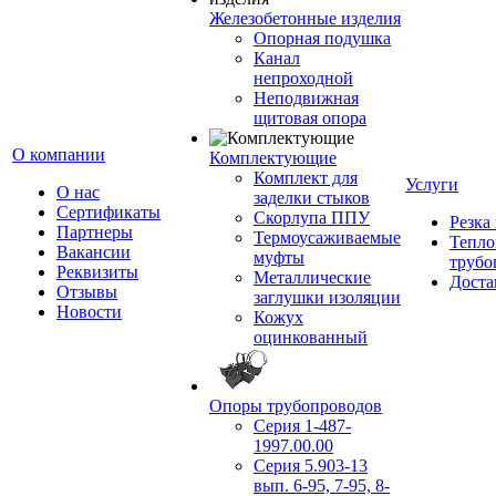
Железобетонные изделия
Опорная подушка
Канал
непроходной
Неподвижная
щитовая опора
О компании
Комплектующие
Комплект для
Услуги
О нас
заделки стыков
Сертификаты
Скорлупа ППУ
Резка
Партнеры
Термоусаживаемые
Тепло
Вакансии
муфты
трубо
Реквизиты
Металлические
Доста
Отзывы
заглушки изоляции
Новости
Кожух
оцинкованный
Опоры трубопроводов
Серия 1-487-
1997.00.00
Серия 5.903-13
вып. 6-95, 7-95, 8-