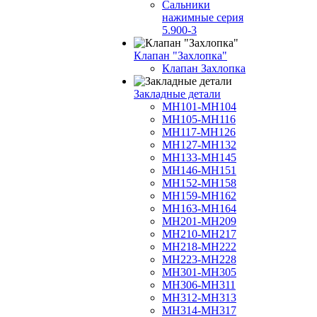
Сальники
нажимные серия
5.900-3
Клапан "Захлопка"
Клапан Захлопка
Закладные детали
МН101-МН104
МН105-МН116
МН117-МН126
МН127-МН132
МН133-МН145
МН146-МН151
МН152-МН158
МН159-МН162
МН163-МН164
МН201-МН209
МН210-МН217
МН218-МН222
МН223-МН228
МН301-МН305
МН306-МН311
МН312-МН313
МН314-МН317