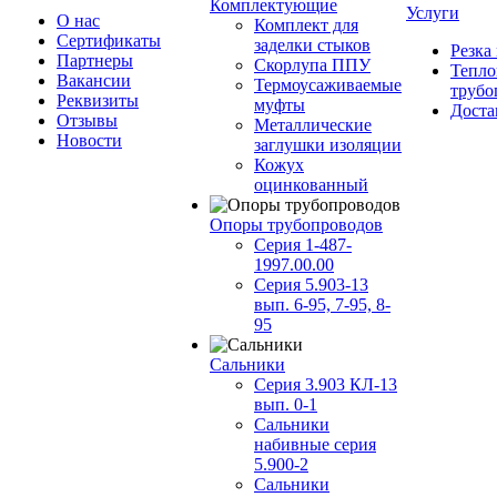
Комплектующие
Услуги
О нас
Комплект для
Сертификаты
заделки стыков
Резка
Партнеры
Скорлупа ППУ
Тепло
Вакансии
Термоусаживаемые
трубо
Реквизиты
муфты
Доста
Отзывы
Металлические
Новости
заглушки изоляции
Кожух
оцинкованный
Опоры трубопроводов
Серия 1-487-
1997.00.00
Серия 5.903-13
вып. 6-95, 7-95, 8-
95
Сальники
Серия 3.903 КЛ-13
вып. 0-1
Сальники
набивные серия
5.900-2
Сальники