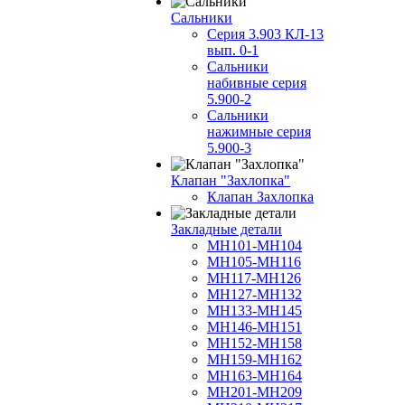
Сальники
Серия 3.903 КЛ-13
вып. 0-1
Сальники
набивные серия
5.900-2
Сальники
нажимные серия
5.900-3
Клапан "Захлопка"
Клапан Захлопка
Закладные детали
МН101-МН104
МН105-МН116
МН117-МН126
МН127-МН132
МН133-МН145
МН146-МН151
МН152-МН158
МН159-МН162
МН163-МН164
МН201-МН209