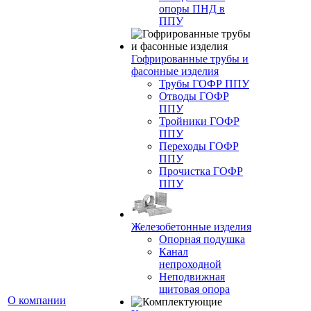
опоры ПНД в
ППУ
Гофрированные трубы и
фасонные изделия
Трубы ГОФР ППУ
Отводы ГОФР
ППУ
Тройники ГОФР
ППУ
Переходы ГОФР
ППУ
Прочистка ГОФР
ППУ
Железобетонные изделия
Опорная подушка
Канал
непроходной
Неподвижная
щитовая опора
О компании