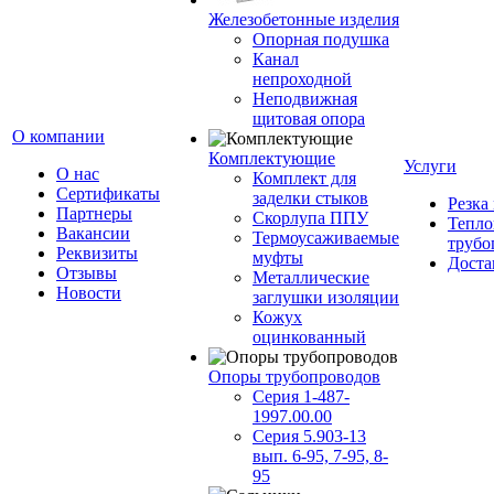
Железобетонные изделия
Опорная подушка
Канал
непроходной
Неподвижная
щитовая опора
О компании
Комплектующие
Услуги
О нас
Комплект для
Сертификаты
заделки стыков
Резка
Партнеры
Скорлупа ППУ
Тепло
Вакансии
Термоусаживаемые
трубо
Реквизиты
муфты
Доста
Отзывы
Металлические
Новости
заглушки изоляции
Кожух
оцинкованный
Опоры трубопроводов
Серия 1-487-
1997.00.00
Серия 5.903-13
вып. 6-95, 7-95, 8-
95