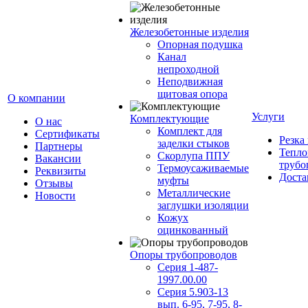
Железобетонные изделия
Опорная подушка
Канал
непроходной
Неподвижная
щитовая опора
О компании
Услуги
Комплектующие
О нас
Комплект для
Сертификаты
Резка
заделки стыков
Партнеры
Тепло
Скорлупа ППУ
Вакансии
трубо
Термоусаживаемые
Реквизиты
Доста
муфты
Отзывы
Металлические
Новости
заглушки изоляции
Кожух
оцинкованный
Опоры трубопроводов
Серия 1-487-
1997.00.00
Серия 5.903-13
вып. 6-95, 7-95, 8-