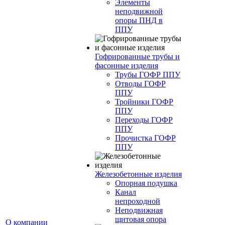
Элементы
неподвижной
опоры ПНД в
ППУ
Гофрированные трубы и
фасонные изделия
Трубы ГОФР ППУ
Отводы ГОФР
ППУ
Тройники ГОФР
ППУ
Переходы ГОФР
ППУ
Прочистка ГОФР
ППУ
Железобетонные изделия
Опорная подушка
Канал
непроходной
Неподвижная
щитовая опора
О компании