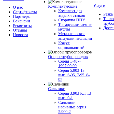
Услуги
Комплектующие
О нас
Комплект для
Сертификаты
Резка
заделки стыков
Партнеры
Тепло
Скорлупа ППУ
Вакансии
трубо
Термоусаживаемые
Реквизиты
Доста
муфты
Отзывы
Металлические
Новости
заглушки изоляции
Кожух
оцинкованный
Опоры трубопроводов
Серия 1-487-
1997.00.00
Серия 5.903-13
вып. 6-95, 7-95, 8-
95
Сальники
Серия 3.903 КЛ-13
вып. 0-1
Сальники
набивные серия
5.900-2