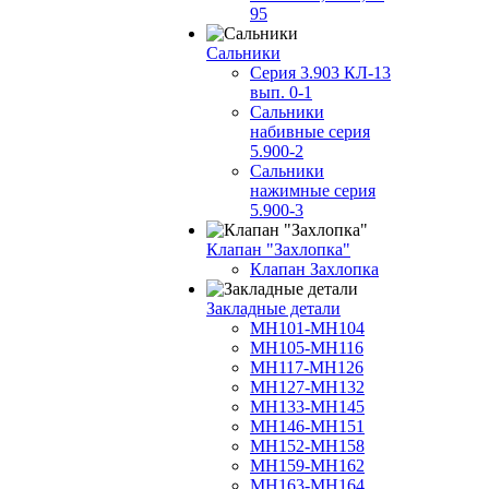
95
Сальники
Серия 3.903 КЛ-13
вып. 0-1
Сальники
набивные серия
5.900-2
Сальники
нажимные серия
5.900-3
Клапан "Захлопка"
Клапан Захлопка
Закладные детали
МН101-МН104
МН105-МН116
МН117-МН126
МН127-МН132
МН133-МН145
МН146-МН151
МН152-МН158
МН159-МН162
МН163-МН164