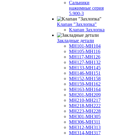
Сальники
нажимные серия
5.900-3
Клапан "Захлопка"
Клапан Захлопка
Закладные детали
МН101-МН104
МН105-МН116
МН117-МН126
МН127-МН132
МН133-МН145
МН146-МН151
МН152-МН158
МН159-МН162
МН163-МН164
МН201-МН209
МН210-МН217
МН218-МН222
МН223-МН228
МН301-МН305
МН306-МН311
МН312-МН313
МН314-МН317