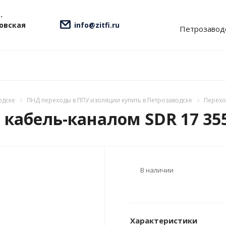
.
ровская
info@zitfi.ru
Петрозавод
одске
ПНД переходы в ППУ изоляции купить в Петрозаводске
Перехо
кабель-каналом SDR 17 355/
В наличии
Характеристики