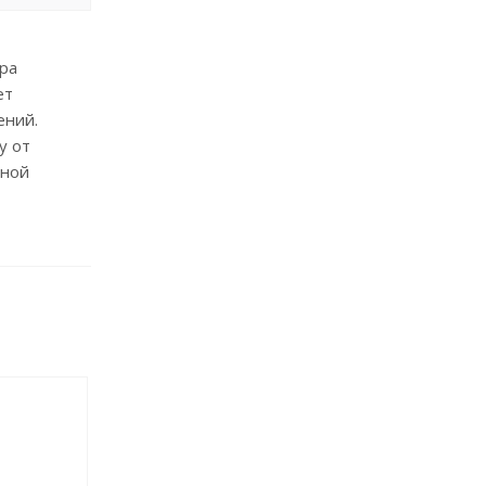
ра
ет
ений.
у от
дной