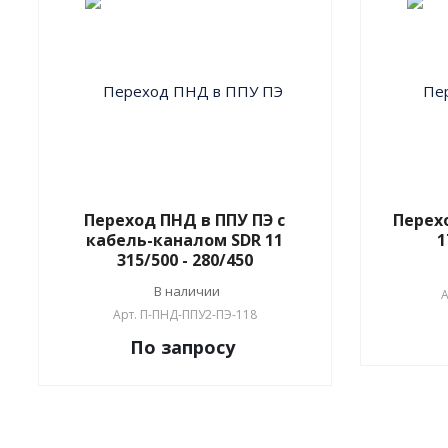
Переход ПНД в ППУ ПЭ с
Перех
кабель-каналом SDR 11
1
315/500 - 280/450
В наличии
А
Арт.
П-ПНД-ППУ2-ПЭ-118
По зап
р
осу