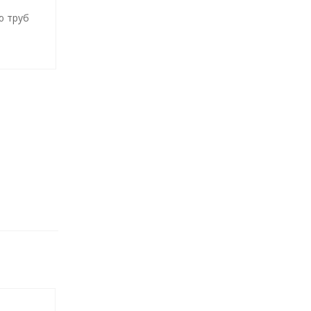
ю труб
У)
е»для
нерных
и,
сителя
ящиеся
по
уры,
м
0732-
29664-