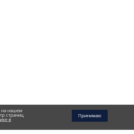
й на нашем
тр страниц
Принимаю
ике в
КОНТАКТЫ