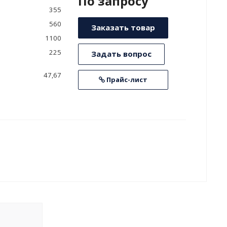
По зап
р
осу
355
560
Заказать товар
1100
225
Задать вопрос
47,67
Прайс-лист