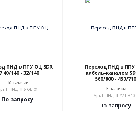
од ПНД в ППУ ОЦ SDR
Переход ПНД в ППУ 
7 40/140 - 32/140
кабель-каналом SD
560/800 - 450/71
В наличии
В наличии
рт.
П-ПНД-ППУ-ОЦ-01
Арт.
П-ПНД-ППУ2-ПЭ-13
По зап
р
осу
По зап
р
осу