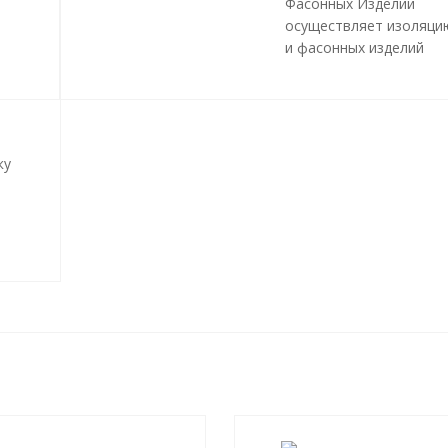
Фасонных Изделий
осуществляет изоляци
и фасонных изделий
пенополиуретаном (ПП
методом «труба в труб
трубопроводов и инже
сетей любой сложност
профиля, с рабочей
ку
температурой теплоно
до 140 градусов С.
Все работы, производ
и
в рамках мероприятий 
ния
изоляции труб и
трубопроводной армат
производятся в строго
соответствии с
ГОСТ 3
2020
и СТ 4937-001-189
04.