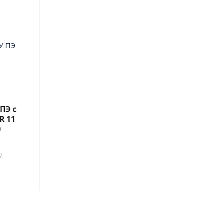
ПЭ с
R 11
0
7