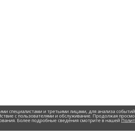
ими специалистами и третьими лицами, для анализа событи
йствие с пользователями и обслуживание. Продолжая просмо
зования. Более подробные сведения смотрите в нашей
Полит
УСЛУГИ