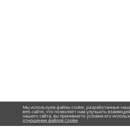
Мы используем файлы cookie, разработанные наш
веб-сайте, что позволяет нам улучшать взаимоде
нашего сайта, вы принимаете условия его исполь
отношении файлов Cookie
КАТАЛОГ