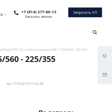
+7 (814) 277-80-13
Запросить КП
ск
Заказать звонок
д ПНД в ППУ ОЦ с кабель-каналом SDR 17 355/560 - 225/355
560 - 225/355
Арт.
П-ПНД-ППУ2-ОЦ-48