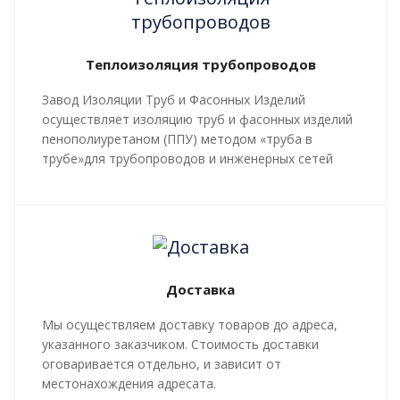
Теплоизоляция трубопроводов
Завод Изоляции Труб и Фасонных Изделий
осуществляет изоляцию труб и фасонных изделий
пенополиуретаном (ППУ) методом «труба в
трубе»для трубопроводов и инженерных сетей
любой сложности, профиля, с рабочей
температурой теплоносителя до 140 градусов С.
Все работы, производящиеся в рамках
мероприятий по изоляции труб и трубопроводной
арматуры, производятся в строгом соответствии с
Доставка
ГОСТ 30732-2020
и СТ 4937-001-18929664-04.
Мы осуществляем доставку товаров до адреса,
указанного заказчиком. Стоимость доставки
оговаривается отдельно, и зависит от
местонахождения адресата.