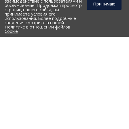
взаимодействие с пользователями и
Принимаю
обслуживание. Продолжая просмотр
страниц нашего сайта, вы
принимаете условия его
использования. Более подробные
КОМПАНИЯ
сведения смотрите в нашей
Политике в отношении файлов
ПОРТФОЛИО
Cookie
ПРАЙС-ЛИСТ
КЛИЕНТАМ
КАТАЛОГ
Стальные трубы и фасонные изделия
ПНД трубы и фасонные изделия
Гофрированные трубы и фасонные изделия
Железобетонные изделия
Комплектующие
Опоры трубопроводов
Сальники
Клапан "Захлопка"