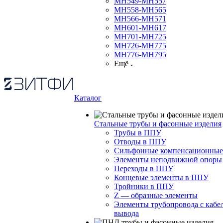
МН549-МН557
МН558-МН565
МН566-МН571
МН601-МН617
МН701-МН725
МН726-МН775
МН776-МН795
Ещё
Каталог
Стальные трубы и фасонные изделия
Трубы в ППУ
Отводы в ППУ
Сильфонные компенсационные
Элементы неподвижной опоры
Переходы в ППУ
Концевые элементы в ППУ
Тройники в ППУ
Z — образные элементы
Элементы трубопровода с кабе
вывода