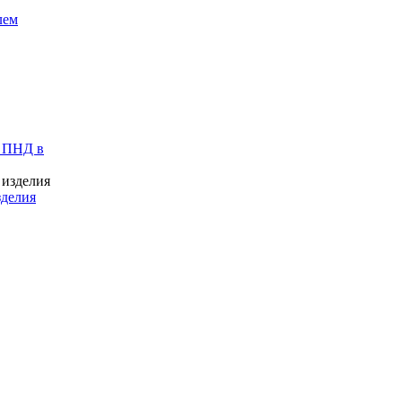
лем
 ПНД в
зделия