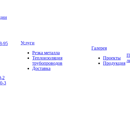
яции
Услуги
8-95
Галерея
Резка металла
П
Теплоизоляция
Проекты
л
трубопроводов
Продукция
Доставка
0-2
0-3