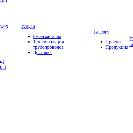
яции
Услуги
8-95
Галерея
Резка металла
П
Теплоизоляция
Проекты
л
трубопроводов
Продукция
Доставка
0-2
0-3