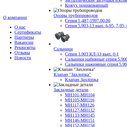
Металлические заглушки изол
Кожух оцинкованный
Опоры трубопроводов
О компании
Серия 1-487-1997.00.00
Серия 5.903-13 вып. 6-95, 7-95, 
О нас
Сертификаты
Партнеры
Вакансии
Реквизиты
Сальники
Отзывы
Серия 3.903 КЛ-13 вып. 0-1
Новости
Сальники набивные серия 5.90
Сальники нажимные серия 5.90
Клапан "Захлопка"
Клапан Захлопка
Закладные детали
МН101-МН104
МН105-МН116
МН117-МН126
МН127-МН132
МН133-МН145
МН146-МН151
МН152-МН158