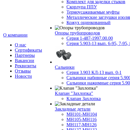
Комплект для заделки стыков
Скорлупа ППУ
Термоусаживаемые муфты
Металлические заглушки изол
Кожух оцинкованный
Опоры трубопроводов
О компании
Серия 1-487-1997.00.00
Серия 5.903-13 вып. 6-95, 7-95, 
О нас
Сертификаты
Партнеры
Вакансии
Реквизиты
Сальники
Отзывы
Серия 3.903 КЛ-13 вып. 0-1
Новости
Сальники набивные серия 5.90
Сальники нажимные серия 5.90
Клапан "Захлопка"
Клапан Захлопка
Закладные детали
МН101-МН104
МН105-МН116
МН117-МН126
МН127-МН132