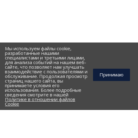
Мы используем файлы cookie,
разработанные нашими
специалистами и третьими лицами,
для анализа событий на нашем веб-
сайте, что позволяет нам улучшать
взаимодействие с пользователями и
Принимаю
обслуживание. Продолжая просмотр
страниц нашего сайта, вы
принимаете условия его
использования. Более подробные
КОМПАНИЯ
сведения смотрите в нашей
Политике в отношении файлов
ПОРТФОЛИО
Cookie
ПРАЙС-ЛИСТ
КЛИЕНТАМ
КАТАЛОГ