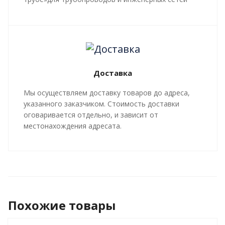
любой сложности, профиля, с рабочей
температурой теплоносителя до 140 градусов С.
Все работы, производящиеся в рамках
мероприятий по изоляции труб и трубопроводной
арматуры, производятся в строгом соответствии с
Доставка
ГОСТ 30732-2020
и СТ 4937-001-18929664-04.
Мы осуществляем доставку товаров до адреса,
указанного заказчиком. Стоимость доставки
оговаривается отдельно, и зависит от
местонахождения адресата.
Похожие товары