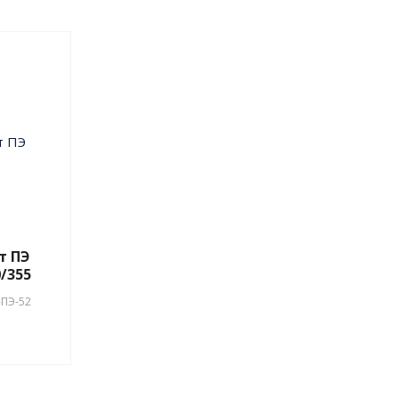
т ПЭ
0/355
-ПЭ-52