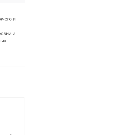
ячего и
розии и
ных