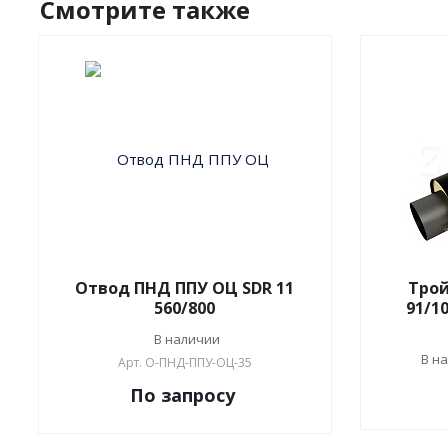
Смотрите также
Отвод ПНД ППУ ОЦ SDR 11
Трой
560/800
91/10
В наличии
В н
Арт.
О-ПНД-ППУ-ОЦ-35
По зап
р
осу