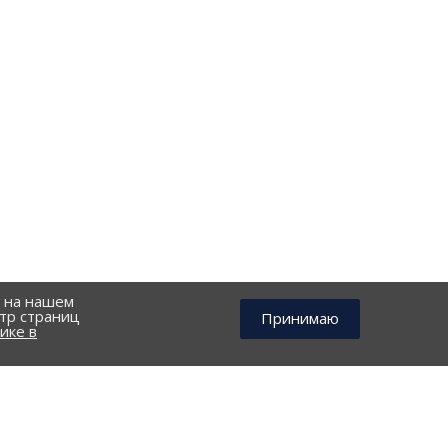
й на нашем
тр страниц
Принимаю
ике в
КОНТАКТЫ
г. Петрозаводск, улица. Калинина д. 4 (БЦ 
дов