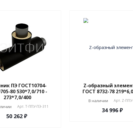
ник ПЭ ГОСТ10704-
Z-образный элемен
705-80 530*7,0/710 -
ГОСТ 8732-78 219*6,
273*7,0/400
В наличии
Арт.
Z-ППУ
аличии
Арт.
T-ППУ-ПЭ-311
34 996 ₽
50 262 ₽