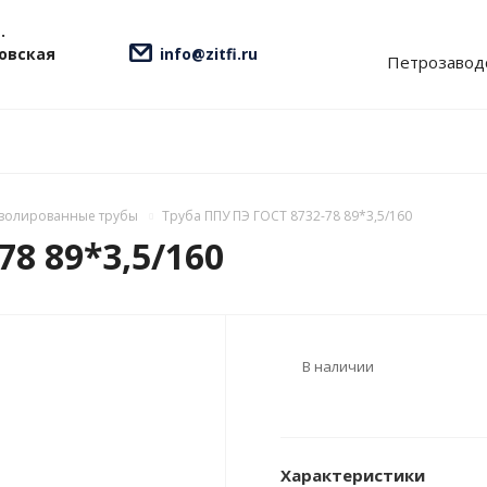
.
ровская
info@zitfi.ru
Петрозавод
золированные трубы
Труба ППУ ПЭ ГОСТ 8732-78 89*3,5/160
78 89*3,5/160
В наличии
Характеристики