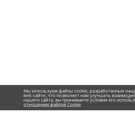
Мы используем файлы cookie, разработанные наш
веб-сайте, что позволяет нам улучшать взаимоде
нашего сайта, вы принимаете условия его исполь
отношении файлов Cookie
КАТАЛОГ
Стальные т
КОМПАНИЯ
ПНД трубы
ПОРТФОЛИО