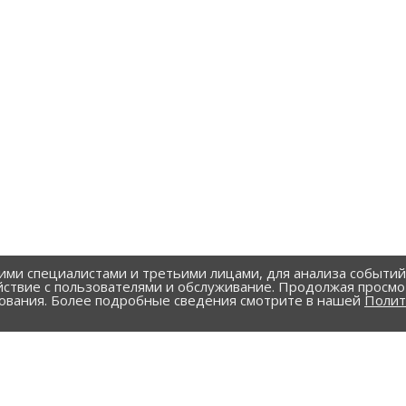
ими специалистами и третьими лицами, для анализа событи
йствие с пользователями и обслуживание. Продолжая просмо
зования. Более подробные сведения смотрите в нашей
Полит
УСЛУГИ
рубы и фасонные изделия
Резка металла
 и фасонные изделия
Теплоизоляция трубопрово