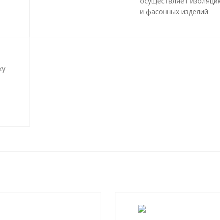
осуществляет изоляци
и фасонных изделий
пенополиуретаном (ПП
методом «труба в труб
трубопроводов и инже
сетей любой сложност
профиля, с рабочей
ку
температурой теплоно
до 140 градусов С.
Все работы, производ
и
в рамках мероприятий 
ния
изоляции труб и
трубопроводной армат
производятся в строго
соответствии с
ГОСТ 3
2020
и СТ 4937-001-189
04.