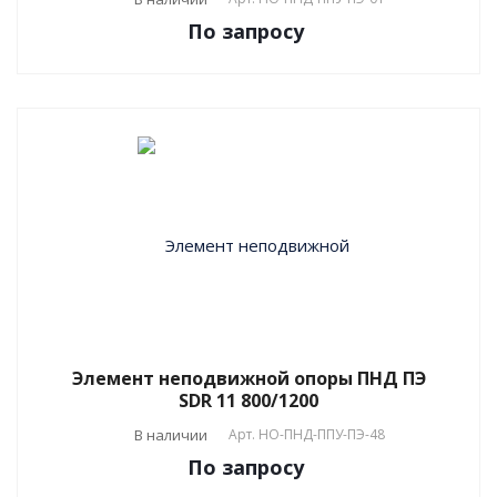
По зап
р
осу
Элемент неподвижной опоры ПНД ПЭ
SDR 11 800/1200
В наличии
Арт.
НО-ПНД-ППУ-ПЭ-48
По зап
р
осу