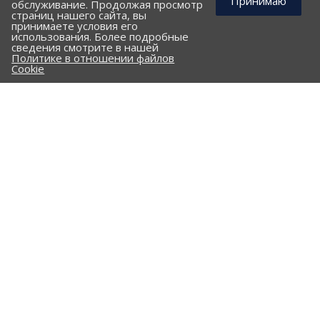
Принимаю
обслуживание. Продолжая просмотр
страниц нашего сайта, вы
принимаете условия его
использования. Более подробные
КОМПАНИЯ
сведения смотрите в нашей
Политике в отношении файлов
ПОРТФОЛИО
Cookie
ПРАЙС-ЛИСТ
КЛИЕНТАМ
КАТАЛОГ
Стальные трубы и фасонные изделия
ПНД трубы и фасонные изделия
Гофрированные трубы и фасонные изделия
Железобетонные изделия
Комплектующие
Опоры трубопроводов
Сальники
Клапан "Захлопка"