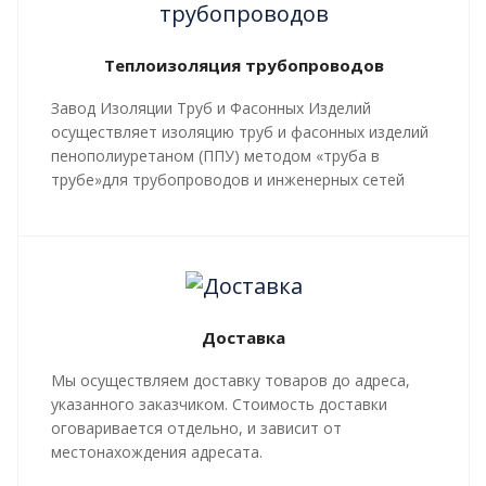
Теплоизоляция трубопроводов
Завод Изоляции Труб и Фасонных Изделий
осуществляет изоляцию труб и фасонных изделий
пенополиуретаном (ППУ) методом «труба в
трубе»для трубопроводов и инженерных сетей
любой сложности, профиля, с рабочей
температурой теплоносителя до 140 градусов С.
Все работы, производящиеся в рамках
мероприятий по изоляции труб и трубопроводной
арматуры, производятся в строгом соответствии с
Доставка
ГОСТ 30732-2020
и СТ 4937-001-18929664-04.
Мы осуществляем доставку товаров до адреса,
указанного заказчиком. Стоимость доставки
оговаривается отдельно, и зависит от
местонахождения адресата.