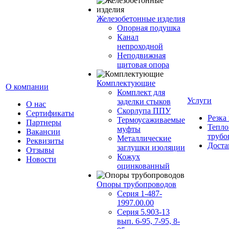
Железобетонные изделия
Опорная подушка
Канал
непроходной
Неподвижная
щитовая опора
Комплектующие
О компании
Комплект для
Услуги
заделки стыков
О нас
Скорлупа ППУ
Сертификаты
Резка
Термоусаживаемые
Партнеры
Тепло
муфты
Вакансии
трубо
Металлические
Реквизиты
Доста
заглушки изоляции
Отзывы
Кожух
Новости
оцинкованный
Опоры трубопроводов
Серия 1-487-
1997.00.00
Серия 5.903-13
вып. 6-95, 7-95, 8-