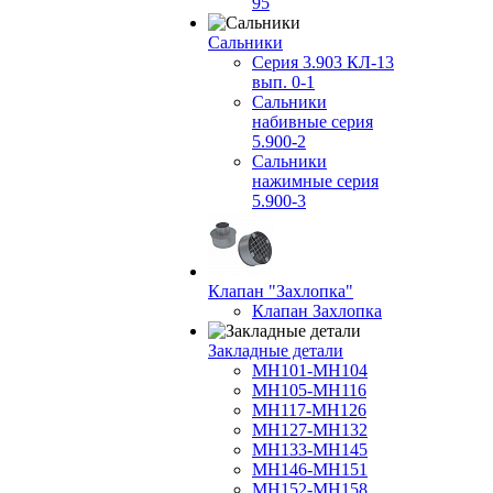
95
Сальники
Серия 3.903 КЛ-13
вып. 0-1
Сальники
набивные серия
5.900-2
Сальники
нажимные серия
5.900-3
Клапан "Захлопка"
Клапан Захлопка
Закладные детали
МН101-МН104
МН105-МН116
МН117-МН126
МН127-МН132
МН133-МН145
МН146-МН151
МН152-МН158