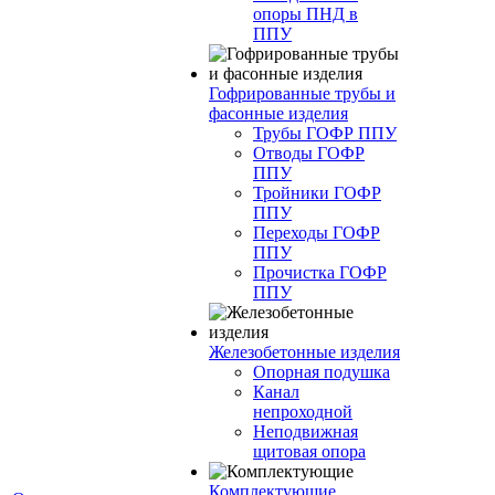
опоры ПНД в
ППУ
Гофрированные трубы и
фасонные изделия
Трубы ГОФР ППУ
Отводы ГОФР
ППУ
Тройники ГОФР
ППУ
Переходы ГОФР
ППУ
Прочистка ГОФР
ППУ
Железобетонные изделия
Опорная подушка
Канал
непроходной
Неподвижная
щитовая опора
Комплектующие