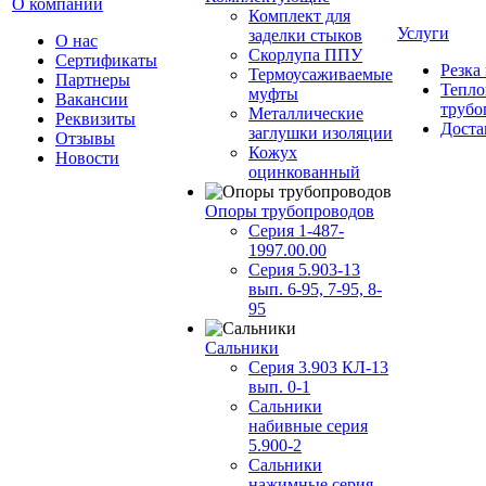
О компании
Комплект для
Услуги
заделки стыков
О нас
Скорлупа ППУ
Сертификаты
Резка
Термоусаживаемые
Партнеры
Тепло
муфты
Вакансии
трубо
Металлические
Реквизиты
Доста
заглушки изоляции
Отзывы
Кожух
Новости
оцинкованный
Опоры трубопроводов
Серия 1-487-
1997.00.00
Серия 5.903-13
вып. 6-95, 7-95, 8-
95
Сальники
Серия 3.903 КЛ-13
вып. 0-1
Сальники
набивные серия
5.900-2
Сальники
нажимные серия