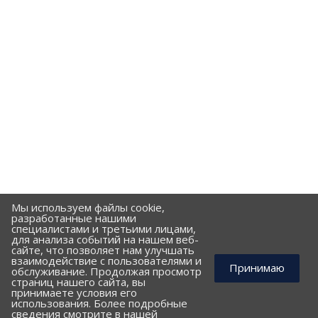
Мы используем файлы cookie,
разработанные нашими
специалистами и третьими лицами,
для анализа событий на нашем веб-
сайте, что позволяет нам улучшать
взаимодействие с пользователями и
Принимаю
обслуживание. Продолжая просмотр
страниц нашего сайта, вы
принимаете условия его
использования. Более подробные
КОМПАНИЯ
сведения смотрите в нашей