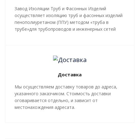
Завод Изоляции Труб и Фасонных Изделий
осуществляет изоляцию труб и фасонных изделий
пенополиуретаном (ППУ) методом «труба в
трубе»для трубопроводов и инженерных сетей
любой сложности, профиля, с рабочей
температурой теплоносителя до 140 градусов С.
Все работы, производящиеся в рамках
мероприятий по изоляции труб и трубопроводной
арматуры, производятся в строгом соответствии с
Доставка
ГОСТ 30732-2020
и СТ 4937-001-18929664-04.
Мы осуществляем доставку товаров до адреса,
указанного заказчиком. Стоимость доставки
оговаривается отдельно, и зависит от
местонахождения адресата.