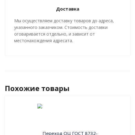
арматуры, производятся в строгом соответствии с
Доставка
ГОСТ 30732-2020
и СТ 4937-001-18929664-04.
Мы осуществляем доставку товаров до адреса,
указанного заказчиком. Стоимость доставки
оговаривается отдельно, и зависит от
местонахождения адресата.
Похожие товары