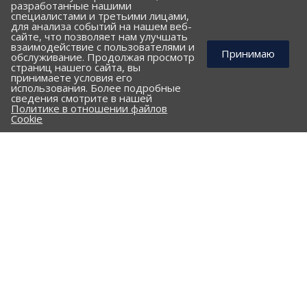
разработанные нашими
специалистами и третьими лицами,
для анализа событий на нашем веб-
сайте, что позволяет нам улучшать
взаимодействие с пользователями и
Принимаю
обслуживание. Продолжая просмотр
страниц нашего сайта, вы
принимаете условия его
использования. Более подробные
КОМПАНИЯ
сведения смотрите в нашей
Политике в отношении файлов
ПОРТФОЛИО
Cookie
ПРАЙС-ЛИСТ
КЛИЕНТАМ
КАТАЛОГ
Стальные трубы и фасонные изделия
ПНД трубы и фасонные изделия
Гофрированные трубы и фасонные изделия
Железобетонные изделия
Комплектующие