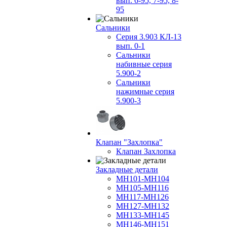
вып. 6-95, 7-95, 8-
95
Сальники
Серия 3.903 КЛ-13
вып. 0-1
Сальники
набивные серия
5.900-2
Сальники
нажимные серия
5.900-3
Клапан "Захлопка"
Клапан Захлопка
Закладные детали
МН101-МН104
МН105-МН116
МН117-МН126
МН127-МН132
МН133-МН145
МН146-МН151