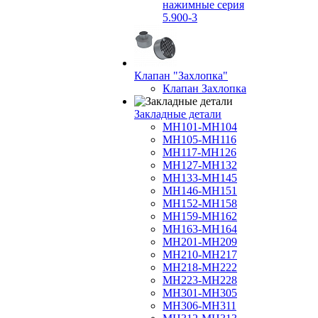
нажимные серия
5.900-3
Клапан "Захлопка"
Клапан Захлопка
Закладные детали
МН101-МН104
МН105-МН116
МН117-МН126
МН127-МН132
МН133-МН145
МН146-МН151
МН152-МН158
МН159-МН162
МН163-МН164
МН201-МН209
МН210-МН217
МН218-МН222
МН223-МН228
МН301-МН305
МН306-МН311