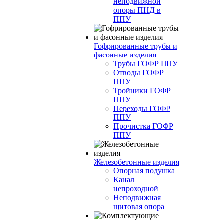
неподвижной
опоры ПНД в
ППУ
Гофрированные трубы и
фасонные изделия
Трубы ГОФР ППУ
Отводы ГОФР
ППУ
Тройники ГОФР
ППУ
Переходы ГОФР
ППУ
Прочистка ГОФР
ППУ
Железобетонные изделия
Опорная подушка
Канал
непроходной
Неподвижная
щитовая опора