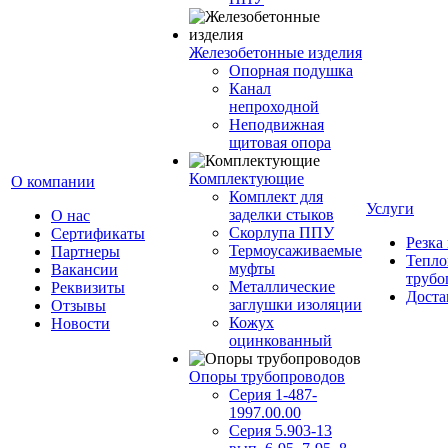
Железобетонные изделия
Опорная подушка
Канал
непроходной
Неподвижная
щитовая опора
Комплектующие
О компании
Комплект для
Услуги
заделки стыков
О нас
Скорлупа ППУ
Сертификаты
Резка
Термоусаживаемые
Партнеры
Тепло
муфты
Вакансии
трубо
Металлические
Реквизиты
Доста
заглушки изоляции
Отзывы
Кожух
Новости
оцинкованный
Опоры трубопроводов
Серия 1-487-
1997.00.00
Серия 5.903-13