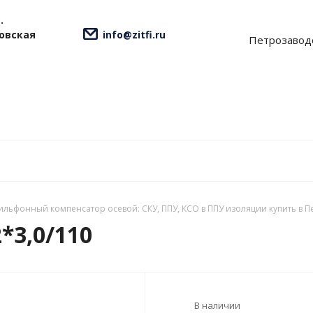
.
ровская
info@zitfi.ru
Петрозавод
ильфонный компенсатор осевой: СКУ, ППУ, КСО в ППУ изоляции купить в П
*3,0/110
В наличии