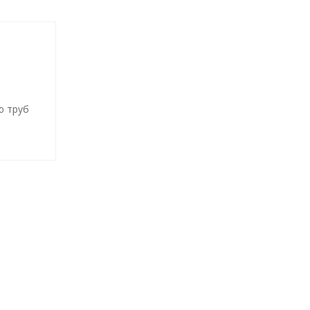
ю труб
У)
е»для
нерных
и,
сителя
ящиеся
по
уры,