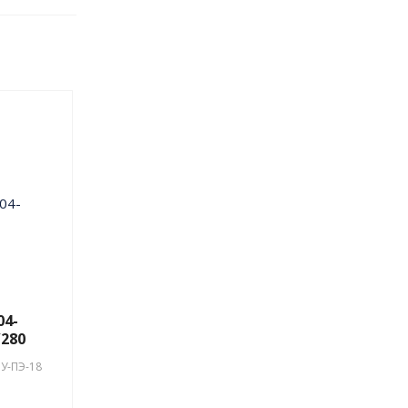
м
0732-
29664-
04-
/280
У-ПЭ-18