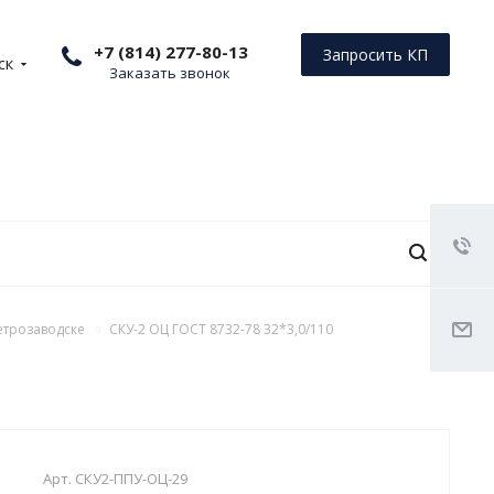
+7 (814) 277-80-13
Запросить КП
ск
Заказать звонок
етрозаводске
СКУ-2 ОЦ ГОСТ 8732-78 32*3,0/110
Арт.
СКУ2-ППУ-ОЦ-29