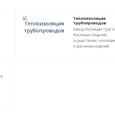
Теплоизоляция
трубопроводов
Завод Изоляции Труб и
Фасонных Изделий
осуществляет изоляци
и фасонных изделий
пенополиуретаном (ПП
методом «труба в труб
трубопроводов и инже
сетей любой сложност
профиля, с рабочей
ку
температурой теплоно
до 140 градусов С.
Все работы, производ
и
в рамках мероприятий 
ния
изоляции труб и
трубопроводной армат