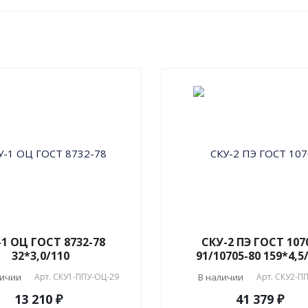
производятся в строго
соответствии с
ГОСТ 3
2020
и СТ 4937-001-189
04.
-1 ОЦ ГОСТ 8732-78
СКУ-2 ПЭ ГОСТ 107
32*3,0/110
91/10705-80 159*4,5
личии
Арт.
СКУ1-ППУ-ОЦ-29
В наличии
Арт.
СКУ2-ПП
13 210 ₽
41 379 ₽