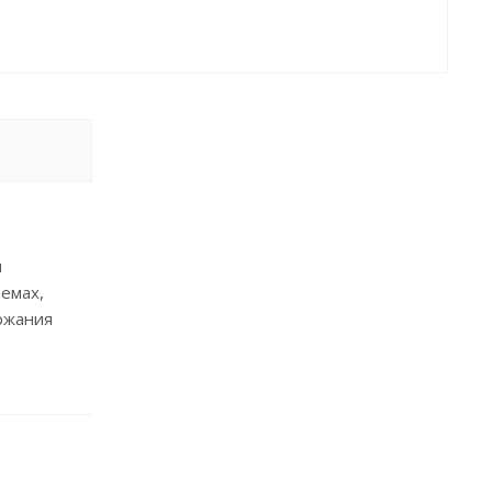
я
емах,
ржания