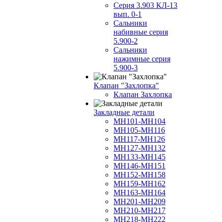
Серия 3.903 КЛ-13
вып. 0-1
Сальники
набивные серия
5.900-2
Сальники
нажимные серия
5.900-3
Клапан "Захлопка"
Клапан Захлопка
Закладные детали
МН101-МН104
МН105-МН116
МН117-МН126
МН127-МН132
МН133-МН145
МН146-МН151
МН152-МН158
МН159-МН162
МН163-МН164
МН201-МН209
МН210-МН217
МН218-МН222