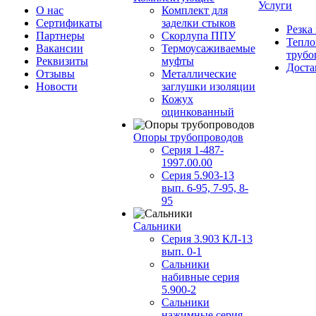
Услуги
О нас
Комплект для
Сертификаты
заделки стыков
Резка
Партнеры
Скорлупа ППУ
Тепло
Вакансии
Термоусаживаемые
трубо
Реквизиты
муфты
Доста
Отзывы
Металлические
Новости
заглушки изоляции
Кожух
оцинкованный
Опоры трубопроводов
Серия 1-487-
1997.00.00
Серия 5.903-13
вып. 6-95, 7-95, 8-
95
Сальники
Серия 3.903 КЛ-13
вып. 0-1
Сальники
набивные серия
5.900-2
Сальники
нажимные серия