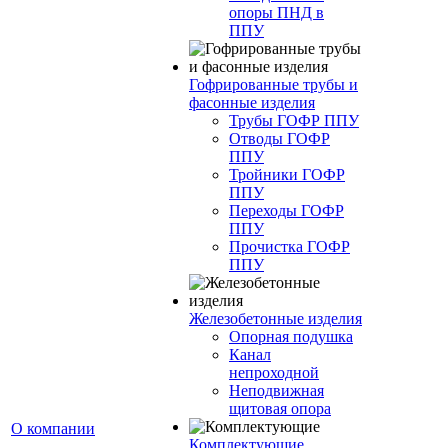
опоры ПНД в
ППУ
Гофрированные трубы и
фасонные изделия
Трубы ГОФР ППУ
Отводы ГОФР
ППУ
Тройники ГОФР
ППУ
Переходы ГОФР
ППУ
Прочистка ГОФР
ППУ
Железобетонные изделия
Опорная подушка
Канал
непроходной
Неподвижная
щитовая опора
О компании
Комплектующие