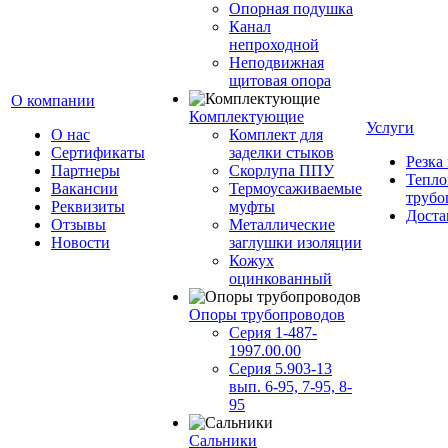
Опорная подушка
Канал
непроходной
Неподвижная
щитовая опора
О компании
Комплектующие
Услуги
О нас
Комплект для
Сертификаты
заделки стыков
Резка
Партнеры
Скорлупа ППУ
Тепло
Вакансии
Термоусаживаемые
трубо
Реквизиты
муфты
Доста
Отзывы
Металлические
Новости
заглушки изоляции
Кожух
оцинкованный
Опоры трубопроводов
Серия 1-487-
1997.00.00
Серия 5.903-13
вып. 6-95, 7-95, 8-
95
Сальники