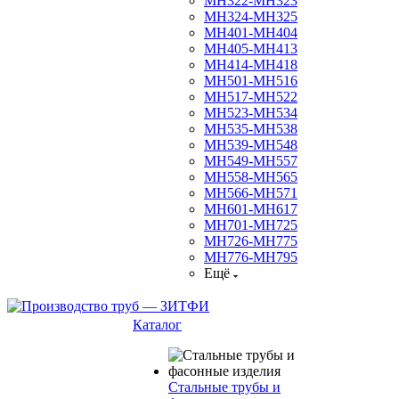
МН322-МН323
МН324-МН325
МН401-МН404
МН405-МН413
МН414-МН418
МН501-МН516
МН517-МН522
МН523-МН534
МН535-МН538
МН539-МН548
МН549-МН557
МН558-МН565
МН566-МН571
МН601-МН617
МН701-МН725
МН726-МН775
МН776-МН795
Ещё
Каталог
Стальные трубы и