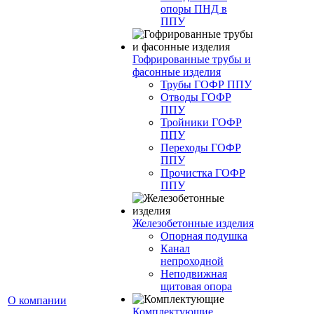
опоры ПНД в
ППУ
Гофрированные трубы и
фасонные изделия
Трубы ГОФР ППУ
Отводы ГОФР
ППУ
Тройники ГОФР
ППУ
Переходы ГОФР
ППУ
Прочистка ГОФР
ППУ
Железобетонные изделия
Опорная подушка
Канал
непроходной
Неподвижная
щитовая опора
О компании
Комплектующие