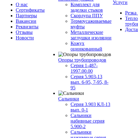
Услуги
О нас
Комплект для
Сертификаты
заделки стыков
Резка
Партнеры
Скорлупа ППУ
Тепло
Вакансии
Термоусаживаемые
трубо
Реквизиты
муфты
Доста
Отзывы
Металлические
Новости
заглушки изоляции
Кожух
оцинкованный
Опоры трубопроводов
Серия 1-487-
1997.00.00
Серия 5.903-13
вып. 6-95, 7-95, 8-
95
Сальники
Серия 3.903 КЛ-13
вып. 0-1
Сальники
набивные серия
5.900-2
Сальники
нажимные серия