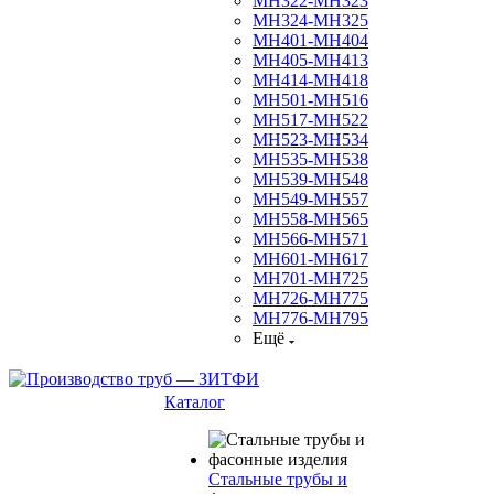
МН322-МН323
МН324-МН325
МН401-МН404
МН405-МН413
МН414-МН418
МН501-МН516
МН517-МН522
МН523-МН534
МН535-МН538
МН539-МН548
МН549-МН557
МН558-МН565
МН566-МН571
МН601-МН617
МН701-МН725
МН726-МН775
МН776-МН795
Ещё
Каталог
Стальные трубы и