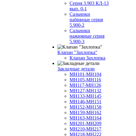
Серия 3.903 КЛ-13
вып. 0-1
Сальники
набивные серия
5.900-2
Сальники
нажимные серия
5.900-3
Клапан "Захлопка"
Клапан Захлопка
Закладные детали
МН101-МН104
МН105-МН116
МН117-МН126
МН127-МН132
МН133-МН145
МН146-МН151
МН152-МН158
МН159-МН162
МН163-МН164
МН201-МН209
МН210-МН217
МН218-МН222