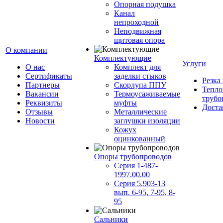
Опорная подушка
Канал
непроходной
Неподвижная
щитовая опора
О компании
Комплектующие
Услуги
О нас
Комплект для
Сертификаты
заделки стыков
Резка
Партнеры
Скорлупа ППУ
Тепло
Вакансии
Термоусаживаемые
трубо
Реквизиты
муфты
Доста
Отзывы
Металлические
Новости
заглушки изоляции
Кожух
оцинкованный
Опоры трубопроводов
Серия 1-487-
1997.00.00
Серия 5.903-13
вып. 6-95, 7-95, 8-
95
Сальники