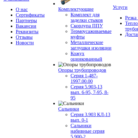
Услуги
Комплектующие
О нас
Комплект для
Сертификаты
Резка
заделки стыков
Партнеры
Тепло
Скорлупа ППУ
Вакансии
трубо
Термоусаживаемые
Реквизиты
Доста
муфты
Отзывы
Металлические
Новости
заглушки изоляции
Кожух
оцинкованный
Опоры трубопроводов
Серия 1-487-
1997.00.00
Серия 5.903-13
вып. 6-95, 7-95, 8-
95
Сальники
Серия 3.903 КЛ-13
вып. 0-1
Сальники
набивные серия
5.900-2