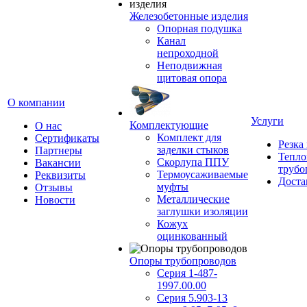
Железобетонные изделия
Опорная подушка
Канал
непроходной
Неподвижная
щитовая опора
О компании
Услуги
Комплектующие
О нас
Комплект для
Сертификаты
Резка
заделки стыков
Партнеры
Тепло
Скорлупа ППУ
Вакансии
трубо
Термоусаживаемые
Реквизиты
Доста
муфты
Отзывы
Металлические
Новости
заглушки изоляции
Кожух
оцинкованный
Опоры трубопроводов
Серия 1-487-
1997.00.00
Серия 5.903-13