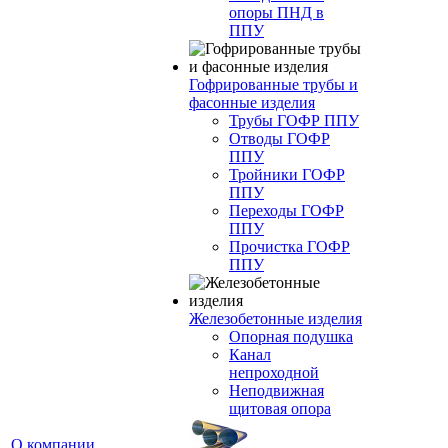
опоры ПНД в
ППУ
Гофрированные трубы и
фасонные изделия
Трубы ГОФР ППУ
Отводы ГОФР
ППУ
Тройники ГОФР
ППУ
Переходы ГОФР
ППУ
Прочистка ГОФР
ППУ
Железобетонные изделия
Опорная подушка
Канал
непроходной
Неподвижная
щитовая опора
О компании