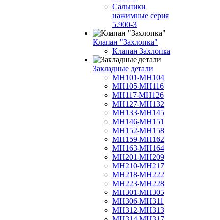
Сальники
нажимные серия
5.900-3
Клапан "Захлопка"
Клапан Захлопка
Закладные детали
МН101-МН104
МН105-МН116
МН117-МН126
МН127-МН132
МН133-МН145
МН146-МН151
МН152-МН158
МН159-МН162
МН163-МН164
МН201-МН209
МН210-МН217
МН218-МН222
МН223-МН228
МН301-МН305
МН306-МН311
МН312-МН313
МН314-МН317