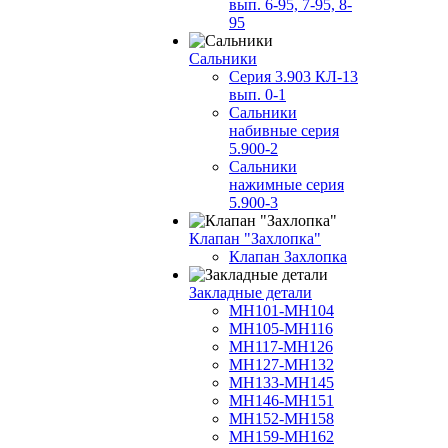
вып. 6-95, 7-95, 8-
95
Сальники
Серия 3.903 КЛ-13
вып. 0-1
Сальники
набивные серия
5.900-2
Сальники
нажимные серия
5.900-3
Клапан "Захлопка"
Клапан Захлопка
Закладные детали
МН101-МН104
МН105-МН116
МН117-МН126
МН127-МН132
МН133-МН145
МН146-МН151
МН152-МН158
МН159-МН162