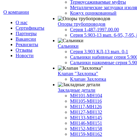
Термоусаживаемые муфты
Металлические заглушки изол
О компании
Кожух оцинкованный
О нас
Опоры трубопроводов
Сертификаты
Серия 1-487-1997.00.00
Партнеры
Серия 5.903-13 вып. 6-95, 7-95, 
Вакансии
Реквизиты
Сальники
Отзывы
Серия 3.903 КЛ-13 вып. 0-1
Новости
Сальники набивные серия 5.90
Сальники нажимные серия 5.90
Клапан "Захлопка"
Клапан Захлопка
Закладные детали
МН101-МН104
МН105-МН116
МН117-МН126
МН127-МН132
МН133-МН145
МН146-МН151
МН152-МН158
МН159-МН162