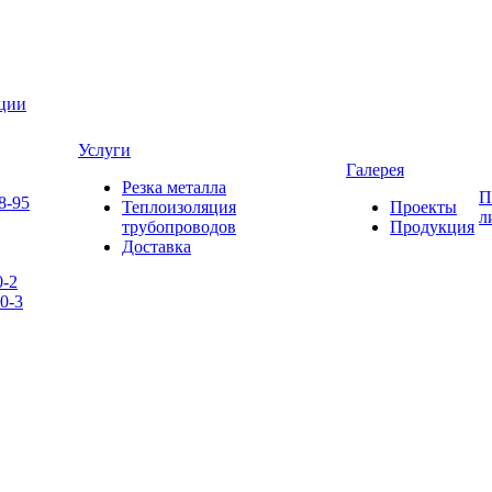
яции
Услуги
Галерея
Резка металла
П
8-95
Теплоизоляция
Проекты
л
трубопроводов
Продукция
Доставка
0-2
0-3