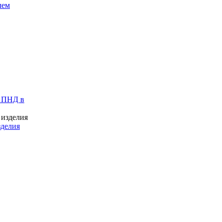
лем
 ПНД в
зделия