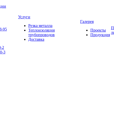
яции
Услуги
Галерея
Резка металла
П
8-95
Теплоизоляция
Проекты
л
трубопроводов
Продукция
Доставка
0-2
0-3