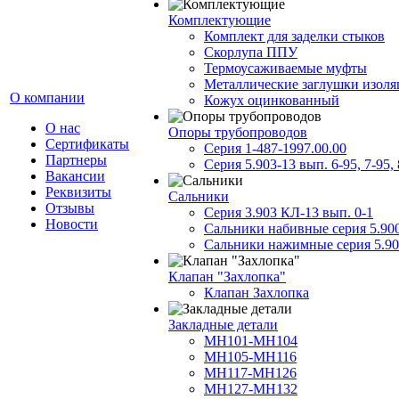
Комплектующие
Комплект для заделки стыков
Скорлупа ППУ
Термоусаживаемые муфты
Металлические заглушки изол
О компании
Кожух оцинкованный
О нас
Опоры трубопроводов
Сертификаты
Серия 1-487-1997.00.00
Партнеры
Серия 5.903-13 вып. 6-95, 7-95, 
Вакансии
Реквизиты
Сальники
Отзывы
Серия 3.903 КЛ-13 вып. 0-1
Новости
Сальники набивные серия 5.90
Сальники нажимные серия 5.90
Клапан "Захлопка"
Клапан Захлопка
Закладные детали
МН101-МН104
МН105-МН116
МН117-МН126
МН127-МН132