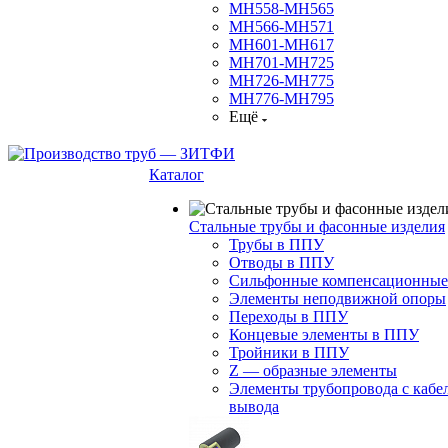
МН558-МН565
МН566-МН571
МН601-МН617
МН701-МН725
МН726-МН775
МН776-МН795
Ещё
Каталог
Стальные трубы и фасонные изделия
Трубы в ППУ
Отводы в ППУ
Сильфонные компенсационные
Элементы неподвижной опоры
Переходы в ППУ
Концевые элементы в ППУ
Тройники в ППУ
Z — образные элементы
Элементы трубопровода с кабе
вывода