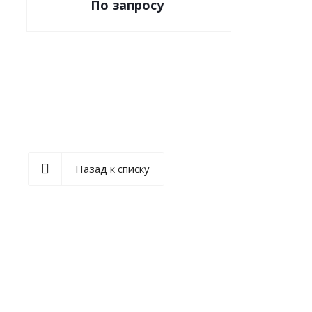
По зап
р
осу
Назад к списку