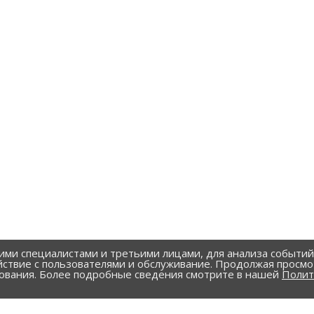
ими специалистами и третьими лицами, для анализа событи
йствие с пользователями и обслуживание. Продолжая просмо
зования. Более подробные сведения смотрите в нашей
Полит
УСЛУГИ