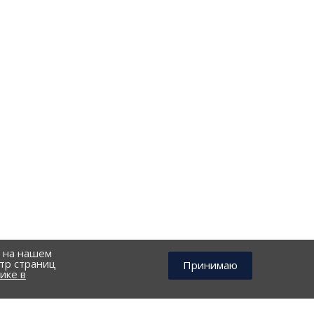
й на нашем
тр страниц
Принимаю
ике в
КОНТАКТЫ