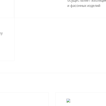
осуществляет изоляци
и фасонных изделий
пенополиуретаном (ПП
методом «труба в труб
трубопроводов и инже
сетей любой сложност
профиля, с рабочей
ку
температурой теплоно
до 140 градусов С.
Все работы, производ
и
в рамках мероприятий 
ния
изоляции труб и
трубопроводной армат
производятся в строго
соответствии с
ГОСТ 3
2020
и СТ 4937-001-189
04.