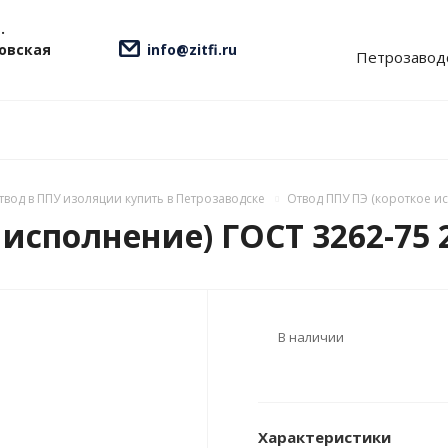
.
ровская
info@zitfi.ru
Петрозавод
твод в ППУ изоляции купить в Петрозаводске
Отвод ППУ ПЭ (короткое ис
исполнение) ГОСТ 3262-75 20
В наличии
Характеристики