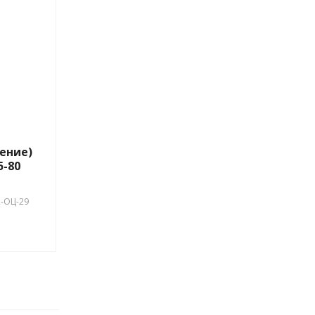
ение)
5-80
-ОЦ-29