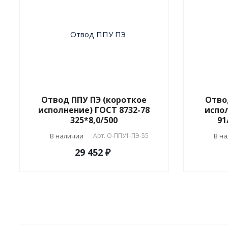
Отвод ППУ ПЭ (короткое
Отво
исполнение) ГОСТ 8732-78
испол
325*8,0/500
91
В наличии
Арт.
О-ППУ1-ПЭ-55
В н
29 452 ₽