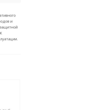
ативного
водов и
 защитной
К
луатации.