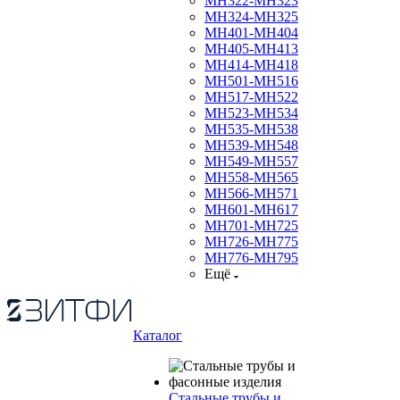
МН322-МН323
МН324-МН325
МН401-МН404
МН405-МН413
МН414-МН418
МН501-МН516
МН517-МН522
МН523-МН534
МН535-МН538
МН539-МН548
МН549-МН557
МН558-МН565
МН566-МН571
МН601-МН617
МН701-МН725
МН726-МН775
МН776-МН795
Ещё
Каталог
Стальные трубы и