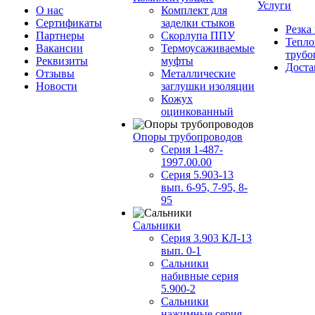
Услуги
О нас
Комплект для
Сертификаты
заделки стыков
Резка
Партнеры
Скорлупа ППУ
Тепло
Вакансии
Термоусаживаемые
трубо
Реквизиты
муфты
Доста
Отзывы
Металлические
Новости
заглушки изоляции
Кожух
оцинкованный
Опоры трубопроводов
Серия 1-487-
1997.00.00
Серия 5.903-13
вып. 6-95, 7-95, 8-
95
Сальники
Серия 3.903 КЛ-13
вып. 0-1
Сальники
набивные серия
5.900-2
Сальники
нажимные серия