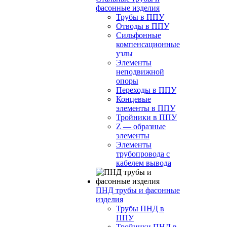
фасонные изделия
Трубы в ППУ
Отводы в ППУ
Сильфонные
компенсационные
узлы
Элементы
неподвижной
опоры
Переходы в ППУ
Концевые
элементы в ППУ
Тройники в ППУ
Z — образные
элементы
Элементы
трубопровода с
кабелем вывода
ПНД трубы и фасонные
изделия
Трубы ПНД в
ППУ
Тройники ПНД в