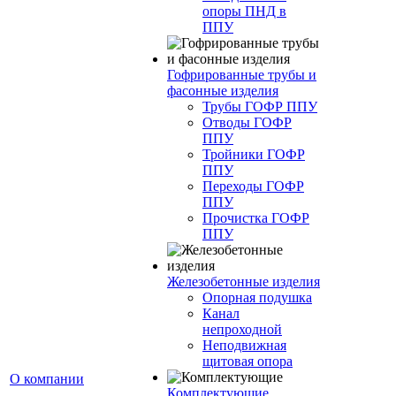
опоры ПНД в
ППУ
Гофрированные трубы и
фасонные изделия
Трубы ГОФР ППУ
Отводы ГОФР
ППУ
Тройники ГОФР
ППУ
Переходы ГОФР
ППУ
Прочистка ГОФР
ППУ
Железобетонные изделия
Опорная подушка
Канал
непроходной
Неподвижная
щитовая опора
О компании
Комплектующие