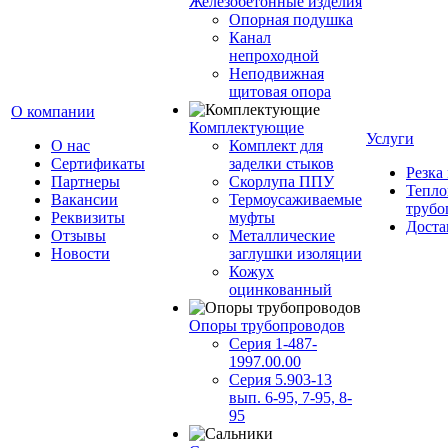
Железобетонные изделия
Опорная подушка
Канал
непроходной
Неподвижная
щитовая опора
О компании
Комплектующие
Услуги
О нас
Комплект для
Сертификаты
заделки стыков
Резка
Партнеры
Скорлупа ППУ
Тепло
Вакансии
Термоусаживаемые
трубо
Реквизиты
муфты
Доста
Отзывы
Металлические
Новости
заглушки изоляции
Кожух
оцинкованный
Опоры трубопроводов
Серия 1-487-
1997.00.00
Серия 5.903-13
вып. 6-95, 7-95, 8-
95