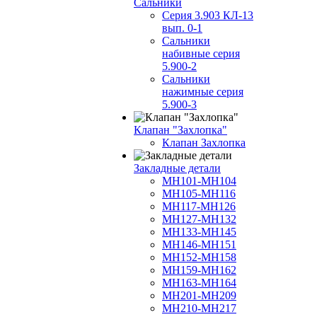
Сальники
Серия 3.903 КЛ-13
вып. 0-1
Сальники
набивные серия
5.900-2
Сальники
нажимные серия
5.900-3
Клапан "Захлопка"
Клапан Захлопка
Закладные детали
МН101-МН104
МН105-МН116
МН117-МН126
МН127-МН132
МН133-МН145
МН146-МН151
МН152-МН158
МН159-МН162
МН163-МН164
МН201-МН209
МН210-МН217