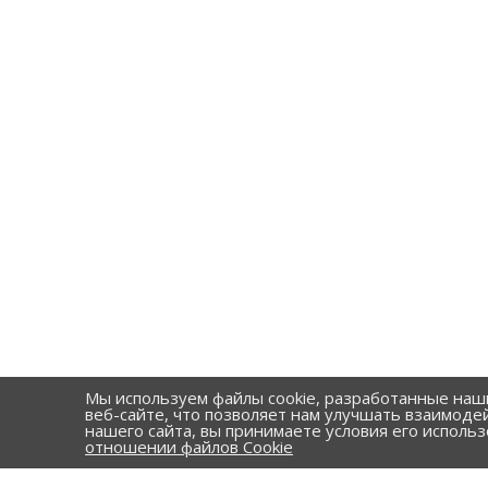
Мы используем файлы cookie, разработанные наш
веб-сайте, что позволяет нам улучшать взаимоде
нашего сайта, вы принимаете условия его исполь
отношении файлов Cookie
КАТАЛОГ