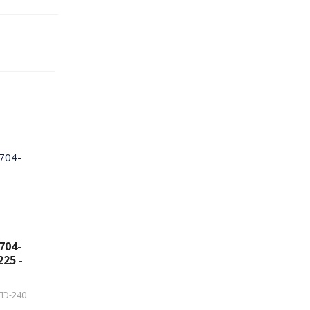
704-
225 -
ПЭ-240