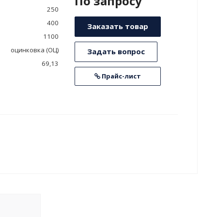
По зап
р
осу
250
400
Заказать товар
1100
оцинковка (ОЦ)
Задать вопрос
69,13
Прайс-лист