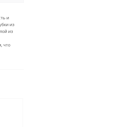
ть и
убки из
лой из
, что