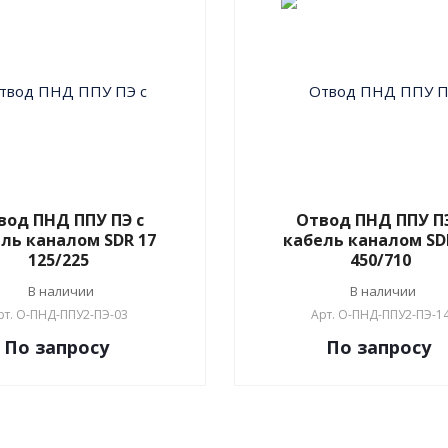
вод ПНД ППУ ПЭ с
Отвод ПНД ППУ ПЭ
ль каналом SDR 17
кабель каналом SD
125/225
450/710
В наличии
В наличии
рт.
О-ПНД-ППУ2-ПЭ-03
Арт.
О-ПНД-ППУ2-ПЭ-1
По зап
р
осу
По зап
р
осу