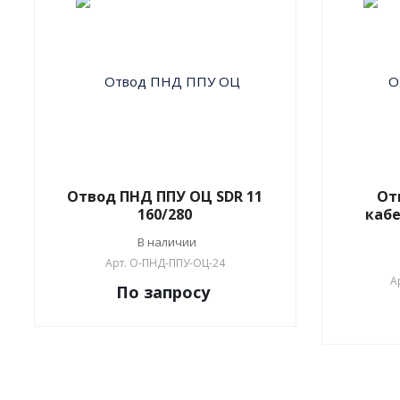
Отвод ПНД ППУ ОЦ SDR 11
От
160/280
кабе
В наличии
Арт.
О-ПНД-ППУ-ОЦ-24
А
По зап
р
осу