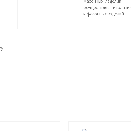
Фасонных Изделий
осуществляет изоляци
и фасонных изделий
пенополиуретаном (ПП
методом «труба в труб
трубопроводов и инже
сетей любой сложност
профиля, с рабочей
ку
температурой теплоно
до 140 градусов С.
Все работы, производ
и
в рамках мероприятий 
ния
изоляции труб и
трубопроводной армат
производятся в строго
соответствии с
ГОСТ 3
2020
и СТ 4937-001-189
04.