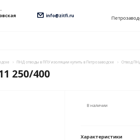
.
ровская
info@zitfi.ru
Петрозавод
одске
ПНД отводы в ППУ изоляции купить в Петрозаводске
Отвод ПНД
1 250/400
В наличии
Характеристики