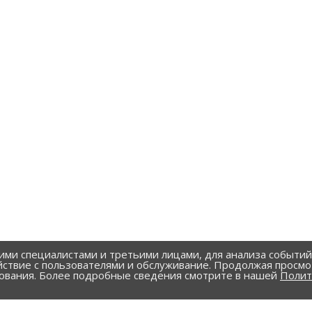
ими специалистами и третьими лицами, для анализа событи
йствие с пользователями и обслуживание. Продолжая просмо
зования. Более подробные сведения смотрите в нашей
Полит
УСЛУГИ