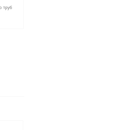
ю труб
У)
е»для
нерных
и,
сителя
ящиеся
по
уры,
м
0732-
29664-