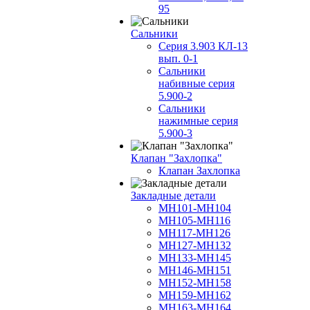
95
Сальники
Серия 3.903 КЛ-13
вып. 0-1
Сальники
набивные серия
5.900-2
Сальники
нажимные серия
5.900-3
Клапан "Захлопка"
Клапан Захлопка
Закладные детали
МН101-МН104
МН105-МН116
МН117-МН126
МН127-МН132
МН133-МН145
МН146-МН151
МН152-МН158
МН159-МН162
МН163-МН164