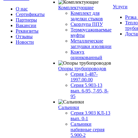
Услуги
Комплектующие
О нас
Комплект для
Сертификаты
Резка
заделки стыков
Партнеры
Тепло
Скорлупа ППУ
Вакансии
трубо
Термоусаживаемые
Реквизиты
Доста
муфты
Отзывы
Металлические
Новости
заглушки изоляции
Кожух
оцинкованный
Опоры трубопроводов
Серия 1-487-
1997.00.00
Серия 5.903-13
вып. 6-95, 7-95, 8-
95
Сальники
Серия 3.903 КЛ-13
вып. 0-1
Сальники
набивные серия
5.900-2