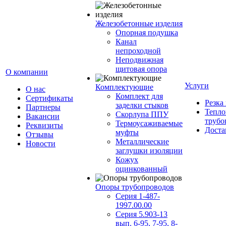
Железобетонные изделия
Опорная подушка
Канал
непроходной
Неподвижная
щитовая опора
О компании
Услуги
Комплектующие
О нас
Комплект для
Сертификаты
Резка
заделки стыков
Партнеры
Тепло
Скорлупа ППУ
Вакансии
трубо
Термоусаживаемые
Реквизиты
Доста
муфты
Отзывы
Металлические
Новости
заглушки изоляции
Кожух
оцинкованный
Опоры трубопроводов
Серия 1-487-
1997.00.00
Серия 5.903-13
вып. 6-95, 7-95, 8-