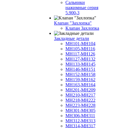
Сальники
нажимные серия
5.900-3
Клапан "Захлопка"
Клапан Захлопка
Закладные детали
МН101-МН104
МН105-МН116
МН117-МН126
МН127-МН132
МН133-МН145
МН146-МН151
МН152-МН158
МН159-МН162
МН163-МН164
МН201-МН209
МН210-МН217
МН218-МН222
МН223-МН228
МН301-МН305
МН306-МН311
МН312-МН313
МН314-МН317