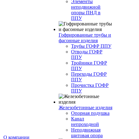
Элементы
неподвижной
опоры ПНД в
ППУ
Гофрированные трубы и
фасонные изделия
Трубы ГОФР ППУ
Отводы ГОФР
ППУ
Тройники ГОФР
ППУ
Переходы ГОФР
ППУ
Прочистка ГОФР
ППУ
Железобетонные изделия
Опорная подушка
Канал
непроходной
Неподвижная
щитовая опора
О компании