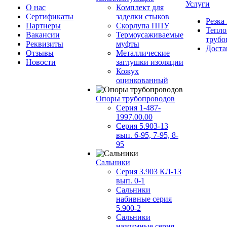
Услуги
О нас
Комплект для
Сертификаты
заделки стыков
Резка
Партнеры
Скорлупа ППУ
Тепло
Вакансии
Термоусаживаемые
трубо
Реквизиты
муфты
Доста
Отзывы
Металлические
Новости
заглушки изоляции
Кожух
оцинкованный
Опоры трубопроводов
Серия 1-487-
1997.00.00
Серия 5.903-13
вып. 6-95, 7-95, 8-
95
Сальники
Серия 3.903 КЛ-13
вып. 0-1
Сальники
набивные серия
5.900-2
Сальники
нажимные серия