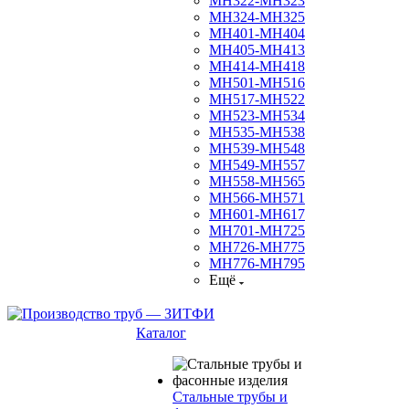
МН322-МН323
МН324-МН325
МН401-МН404
МН405-МН413
МН414-МН418
МН501-МН516
МН517-МН522
МН523-МН534
МН535-МН538
МН539-МН548
МН549-МН557
МН558-МН565
МН566-МН571
МН601-МН617
МН701-МН725
МН726-МН775
МН776-МН795
Ещё
Каталог
Стальные трубы и