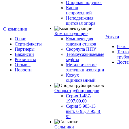
Опорная подушка
Канал
непроходной
Неподвижная
щитовая опора
О компании
Комплектующие
Услуги
О нас
Комплект для
Сертификаты
заделки стыков
Резка
Партнеры
Скорлупа ППУ
Тепло
Вакансии
Термоусаживаемые
трубо
Реквизиты
муфты
Доста
Отзывы
Металлические
Новости
заглушки изоляции
Кожух
оцинкованный
Опоры трубопроводов
Серия 1-487-
1997.00.00
Серия 5.903-13
вып. 6-95, 7-95, 8-
95
Сальники