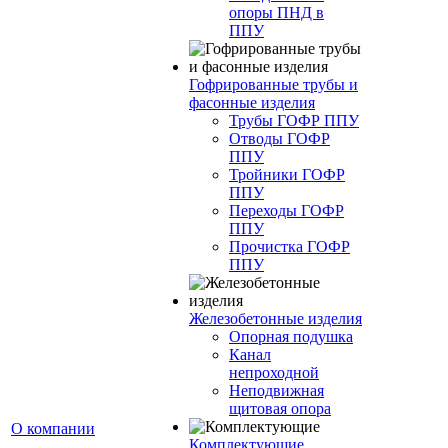
опоры ПНД в
ППУ
Гофрированные трубы и
фасонные изделия
Трубы ГОФР ППУ
Отводы ГОФР
ППУ
Тройники ГОФР
ППУ
Переходы ГОФР
ППУ
Прочистка ГОФР
ППУ
Железобетонные изделия
Опорная подушка
Канал
непроходной
Неподвижная
щитовая опора
О компании
Комплектующие