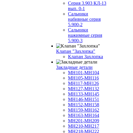
Серия 3.903 КЛ-13
вып. 0-1
Сальники
набивные серия
5.900-2
Сальники
нажимные серия
5.900-3
Клапан "Захлопка"
Клапан Захлопка
Закладные детали
МН101-МН104
МН105-МН116
МН117-МН126
МН127-МН132
МН133-МН145
МН146-МН151
МН152-МН158
МН159-МН162
МН163-МН164
МН201-МН209
МН210-МН217
МН218-МН222