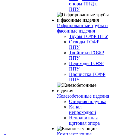
опоры ПНД в
ППУ
Гофрированные трубы и
фасонные изделия
Трубы ГОФР ППУ
Отводы ГОФР
ППУ
Тройники ГОФР
ППУ
Переходы ГОФР
ППУ
Прочистка ГОФР
ППУ
Железобетонные изделия
Опорная подушка
Канал
непроходной
Неподвижная
щитовая опора
Комплектующие