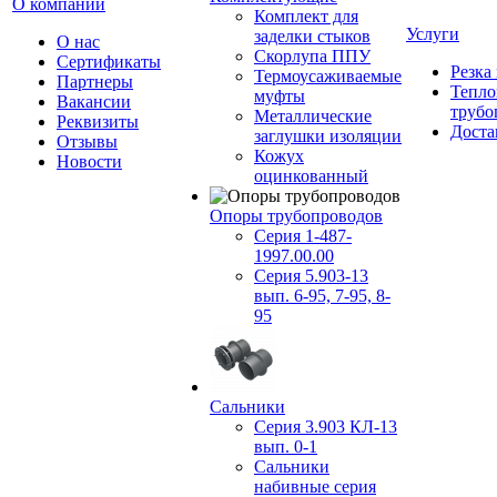
О компании
Комплект для
Услуги
заделки стыков
О нас
Скорлупа ППУ
Сертификаты
Резка
Термоусаживаемые
Партнеры
Тепло
муфты
Вакансии
трубо
Металлические
Реквизиты
Доста
заглушки изоляции
Отзывы
Кожух
Новости
оцинкованный
Опоры трубопроводов
Серия 1-487-
1997.00.00
Серия 5.903-13
вып. 6-95, 7-95, 8-
95
Сальники
Серия 3.903 КЛ-13
вып. 0-1
Сальники
набивные серия