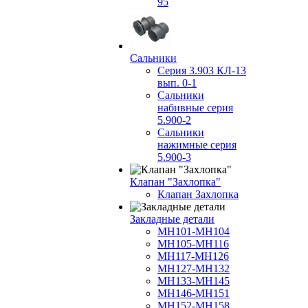
95
Сальники
Серия 3.903 КЛ-13
вып. 0-1
Сальники
набивные серия
5.900-2
Сальники
нажимные серия
5.900-3
Клапан "Захлопка"
Клапан Захлопка
Закладные детали
МН101-МН104
МН105-МН116
МН117-МН126
МН127-МН132
МН133-МН145
МН146-МН151
МН152-МН158