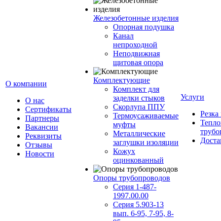
Железобетонные изделия
Опорная подушка
Канал
непроходной
Неподвижная
щитовая опора
Комплектующие
О компании
Комплект для
Услуги
заделки стыков
О нас
Скорлупа ППУ
Сертификаты
Резка
Термоусаживаемые
Партнеры
Тепло
муфты
Вакансии
трубо
Металлические
Реквизиты
Доста
заглушки изоляции
Отзывы
Кожух
Новости
оцинкованный
Опоры трубопроводов
Серия 1-487-
1997.00.00
Серия 5.903-13
вып. 6-95, 7-95, 8-