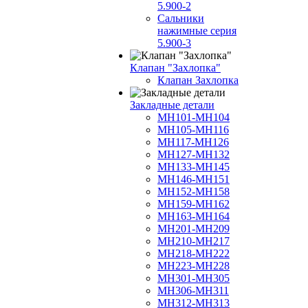
5.900-2
Сальники
нажимные серия
5.900-3
Клапан "Захлопка"
Клапан Захлопка
Закладные детали
МН101-МН104
МН105-МН116
МН117-МН126
МН127-МН132
МН133-МН145
МН146-МН151
МН152-МН158
МН159-МН162
МН163-МН164
МН201-МН209
МН210-МН217
МН218-МН222
МН223-МН228
МН301-МН305
МН306-МН311
МН312-МН313