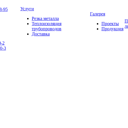
Услуги
8-95
Галерея
Резка металла
П
Теплоизоляция
Проекты
л
трубопроводов
Продукция
Доставка
0-2
0-3