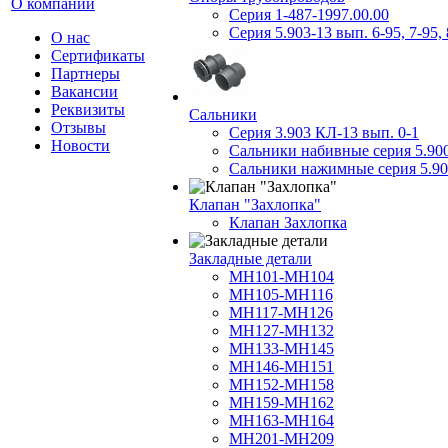
О компании
Серия 1-487-1997.00.00
Серия 5.903-13 вып. 6-95, 7-95, 
О нас
Сертификаты
Партнеры
Вакансии
Реквизиты
Сальники
Отзывы
Серия 3.903 КЛ-13 вып. 0-1
Новости
Сальники набивные серия 5.90
Сальники нажимные серия 5.90
Клапан "Захлопка"
Клапан Захлопка
Закладные детали
МН101-МН104
МН105-МН116
МН117-МН126
МН127-МН132
МН133-МН145
МН146-МН151
МН152-МН158
МН159-МН162
МН163-МН164
МН201-МН209