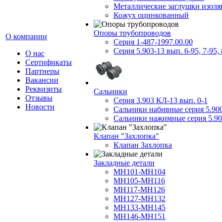
Металлические заглушки изол
Кожух оцинкованный
Опоры трубопроводов
О компании
Серия 1-487-1997.00.00
Серия 5.903-13 вып. 6-95, 7-95, 
О нас
Сертификаты
Партнеры
Вакансии
Реквизиты
Сальники
Отзывы
Серия 3.903 КЛ-13 вып. 0-1
Новости
Сальники набивные серия 5.90
Сальники нажимные серия 5.90
Клапан "Захлопка"
Клапан Захлопка
Закладные детали
МН101-МН104
МН105-МН116
МН117-МН126
МН127-МН132
МН133-МН145
МН146-МН151