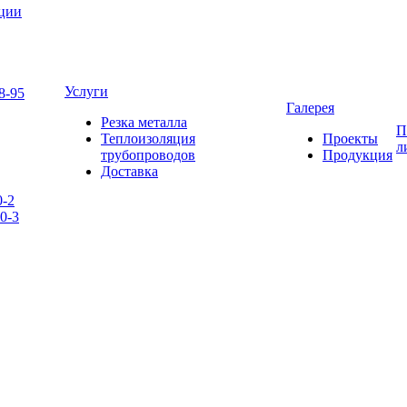
яции
Услуги
8-95
Галерея
Резка металла
П
Теплоизоляция
Проекты
л
трубопроводов
Продукция
Доставка
0-2
0-3