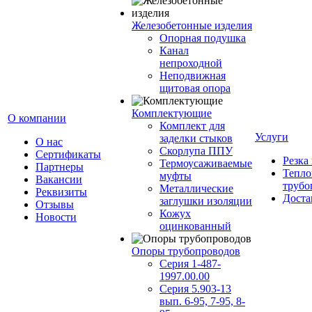
Железобетонные изделия
Опорная подушка
Канал
непроходной
Неподвижная
щитовая опора
Комплектующие
О компании
Комплект для
Услуги
заделки стыков
О нас
Скорлупа ППУ
Сертификаты
Резка
Термоусаживаемые
Партнеры
Тепло
муфты
Вакансии
трубо
Металлические
Реквизиты
Доста
заглушки изоляции
Отзывы
Кожух
Новости
оцинкованный
Опоры трубопроводов
Серия 1-487-
1997.00.00
Серия 5.903-13
вып. 6-95, 7-95, 8-