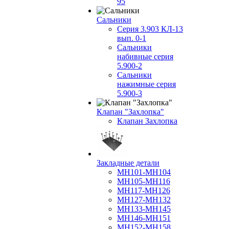
95
Сальники
Серия 3.903 КЛ-13
вып. 0-1
Сальники
набивные серия
5.900-2
Сальники
нажимные серия
5.900-3
Клапан "Захлопка"
Клапан Захлопка
Закладные детали
МН101-МН104
МН105-МН116
МН117-МН126
МН127-МН132
МН133-МН145
МН146-МН151
МН152-МН158