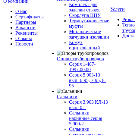
О компании
Комплект для
Услуги
заделки стыков
О нас
Скорлупа ППУ
Сертификаты
Резка
Термоусаживаемые
Партнеры
Тепло
муфты
Вакансии
трубо
Металлические
Реквизиты
Доста
заглушки изоляции
Отзывы
Кожух
Новости
оцинкованный
Опоры трубопроводов
Серия 1-487-
1997.00.00
Серия 5.903-13
вып. 6-95, 7-95, 8-
95
Сальники
Серия 3.903 КЛ-13
вып. 0-1
Сальники
набивные серия
5.900-2
Сальники
нажимные серия