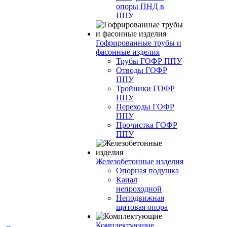
опоры ПНД в
ППУ
Гофрированные трубы и
фасонные изделия
Трубы ГОФР ППУ
Отводы ГОФР
ППУ
Тройники ГОФР
ППУ
Переходы ГОФР
ППУ
Прочистка ГОФР
ППУ
Железобетонные изделия
Опорная подушка
Канал
непроходной
Неподвижная
щитовая опора
Комплектующие