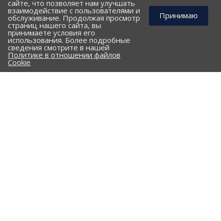
сайте, что позволяет нам улучшать
взаимодействие с пользователями и
Принимаю
обслуживание. Продолжая просмотр
страниц нашего сайта, вы
принимаете условия его
использования. Более подробные
КОМПАНИЯ
сведения смотрите в нашей
Политике в отношении файлов
ПОРТФОЛИО
Cookie
ПРАЙС-ЛИСТ
КЛИЕНТАМ
КАТАЛОГ
Стальные трубы и фасонные изделия
ПНД трубы и фасонные изделия
Гофрированные трубы и фасонные изделия
Железобетонные изделия
Комплектующие
Опоры трубопроводов
Сальники