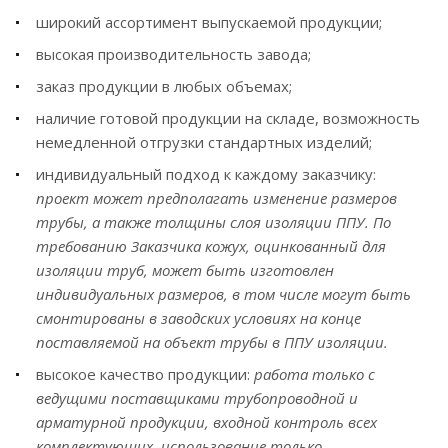
изоляции труб — цена продукции ЗИТФИ
широкий ассортимент выпускаемой продукции;
остаётся доступной за счет собственных
заводских мощностей без лишних наценок.
высокая производительность завода;
заказ продукции в любых объемах;
Персональные размеры
наличие готовой продукции на складе, возможность
под ваш объект
немедленной отгрузки стандартных изделий;
индивидуальный подход к каждому заказчику:
Часто типовые размеры не подходят для сложных
проект может предполагать изменение размеров
инженерных узлов или фасонных элементов
трубы, а также толщины слоя изоляции ППУ. По
(отводов, тройников, арматуры). В таких случаях
требованию Заказчика
кожух
, оцинкованный для
мы изготавливаем детали по чертежам заказчика.
изоляции труб, может быть изготовлен
индивидуальных размеров, в том числе могут быть
Завод принимает заявки любой сложности:
смонтированы в заводских условиях на конце
изготовление кожухов из оцинкованной стали
поставляемой на объект трубы в ППУ изоляции.
проходит под контролем квалифицированных
высокое качество продукции:
работа только с
инженеров. Все фасонные элементы идеально
ведущими поставщиками трубопроводной и
стыкуются с прямыми участками трассы,
арматурной продукции, входной контроль всех
обеспечивая полную герметичность системы.
комплектующих, использование только