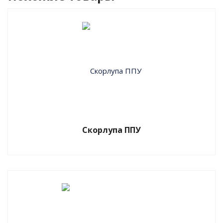
должен руководствоваться получением
основной информации об изготовителе:
срок присутствия на рынке компании –
производителя труб;
перечень потребителей, уже использующих
продукцию завода;
наличие положительных и отрицательных
отзывов;
Скорлупа ППУ
информация о сертификации продукции;
протоколы испытаний продукции предприятия;
наличие квалифицированного персонала,
аттестованного по правилам НАКС;
наличие собственной лаборатории
неразрушающего контроля.