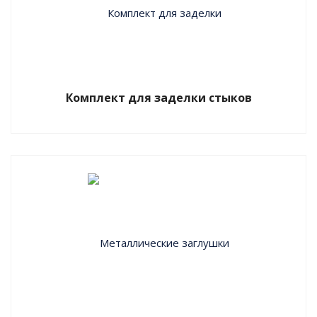
Рекомендации к использованию
Опыт производства и поставки оцинкованных
стальных фасонных изделий обеспечил наличие
круга постоянных клиентов, закупающих нашу
Комплект для заделки стыков
продукцию. Изделия для трубопроводов
производства ЗИТФИ знают и активно применяют
в энергетическом строительстве.