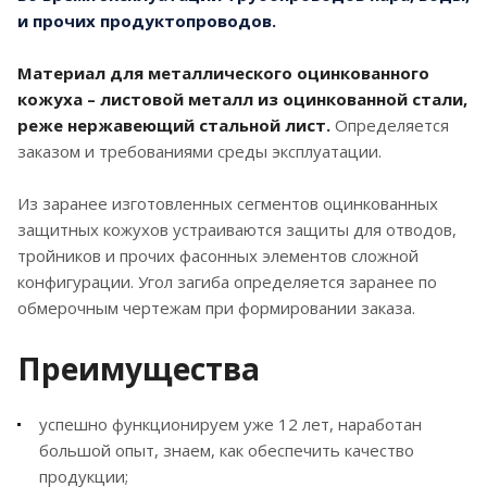
исключает намокание утеплителя. Если вам
и прочих продуктопроводов.
требуется купить оцинкованный кожух, загляните
в наш каталог — мы производим элементы разных
Материал для металлического оцинкованного
диаметров для наземных и подземных трасс.
кожуха – листовой металл из оцинкованной стали,
реже нержавеющий стальной лист.
Определяется
Сертифицированное
заказом и требованиями среды эксплуатации.
качество от завода-
изготовителя
Из заранее изготовленных сегментов оцинкованных
защитных кожухов устраиваются защиты для отводов,
тройников и прочих фасонных элементов сложной
Каждое изделие проходит строгий контроль на
конфигурации. Угол загиба определяется заранее по
соответствие действующим стандартам (ГОСТ и
обмерочным чертежам при формировании заказа.
ТУ). Мы применяем тонколистовую сталь с
высоким классом цинкового покрытия, что дает
Преимущества
гарантию долгой службы даже в суровом климате.
В зависимости от проекта вы можете выбрать
успешно функционируем уже 12 лет, наработан
стандартную или усиленную конструкцию.
большой опыт, знаем, как обеспечить качество
Выбирайте надежный кожух оцинкованный для
продукции;