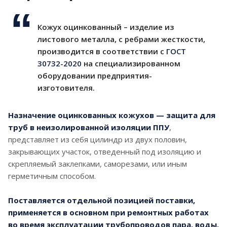
Стойкость к коррозии
. Слой цинка
Кожух оцинкованный – изделие из
предотвращает появление ржавчины под
листового металла, с ребрами жесткости,
воздействием дождя, снега и высокой
производится в соответствии с
ГОСТ
влажности.
30732-2020
на специализированном
Долговечность
. Защитный слой сохраняет
оборудовании предприятия-
свойства десятилетиями, не требуя ежегодного
изготовителя.
окрашивания.
Простой монтаж
. Готовые элементы быстро
Назначение оцинкованных кожухов — защита для
собираются на трассе благодаря точной
труб в неизолированной изоляции ППУ
,
геометрии.
представляет из себя цилиндр из двух половин,
закрывающих участок, отведенный под изоляцию и
Защита от повреждений
. Плотный металл
скрепляемый заклепками, саморезами, или иным
предохраняет хрупкую изоляцию от грызунов и
герметичным способом.
механических воздействий.
Поставляется отдельной позицией поставки,
При открытой прокладке сетей на улице
применяется в основном при ремонтных работах
правильно подобранная оболочка полностью
во время эксплуатации трубопроводов пара, воды,