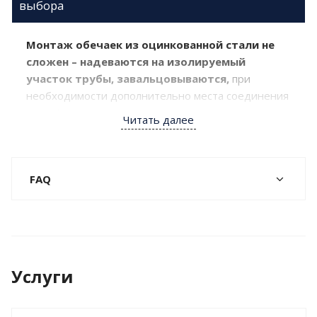
выбора
Монтаж обечаек из оцинкованной стали не
сложен – надеваются на изолируемый
участок трубы, завальцовываются,
при
необходимости дополнительно места соединения
полусфер проклеиваются составами и
Читать далее
герметиками, а также адгезивными лентами.
Транспортировка
FAQ
Оцинкованные кожуха перевозятся
любым видом транспорта:
железнодорожным, водным и
автомобильным.
Услуги
Транспортировка изготовленной продукции