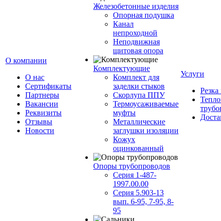
Железобетонные изделия
Опорная подушка
Канал
непроходной
Неподвижная
щитовая опора
О компании
Комплектующие
Услуги
О нас
Комплект для
Сертификаты
заделки стыков
Резка
Партнеры
Скорлупа ППУ
Тепло
Вакансии
Термоусаживаемые
трубо
Реквизиты
муфты
Доста
Отзывы
Металлические
Новости
заглушки изоляции
Кожух
оцинкованный
Опоры трубопроводов
Серия 1-487-
1997.00.00
Серия 5.903-13
вып. 6-95, 7-95, 8-
95