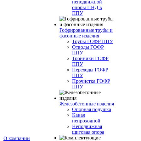
неподвижной
опоры ПНД в
ППУ
Гофрированные трубы и
фасонные изделия
Трубы ГОФР ППУ
Отводы ГОФР
ППУ
Тройники ГОФР
ППУ
Переходы ГОФР
ППУ
Прочистка ГОФР
ППУ
Железобетонные изделия
Опорная подушка
Канал
непроходной
Неподвижная
щитовая опора
О компании