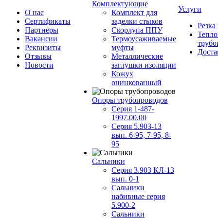
Комплектующие
Услуги
О нас
Комплект для
Сертификаты
заделки стыков
Резка
Партнеры
Скорлупа ППУ
Тепло
Вакансии
Термоусаживаемые
трубо
Реквизиты
муфты
Доста
Отзывы
Металлические
Новости
заглушки изоляции
Кожух
оцинкованный
Опоры трубопроводов
Серия 1-487-
1997.00.00
Серия 5.903-13
вып. 6-95, 7-95, 8-
95
Сальники
Серия 3.903 КЛ-13
вып. 0-1
Сальники
набивные серия
5.900-2
Сальники