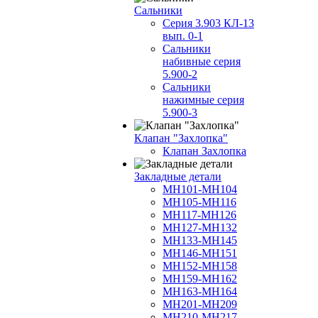
Сальники
Серия 3.903 КЛ-13
вып. 0-1
Сальники
набивные серия
5.900-2
Сальники
нажимные серия
5.900-3
Клапан "Захлопка"
Клапан Захлопка
Закладные детали
МН101-МН104
МН105-МН116
МН117-МН126
МН127-МН132
МН133-МН145
МН146-МН151
МН152-МН158
МН159-МН162
МН163-МН164
МН201-МН209
МН210-МН217