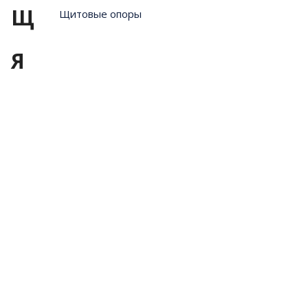
Щ
Щитовые опоры
Я