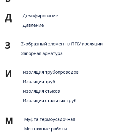
Д
Демпфирование
Давление
З
Z-образный элемент в ППУ изоляции
Запорная арматура
И
Изоляция трубопроводов
Изоляция труб
Изоляция стыков
Изоляция стальных труб
М
Муфта термоусадочная
Монтажные работы