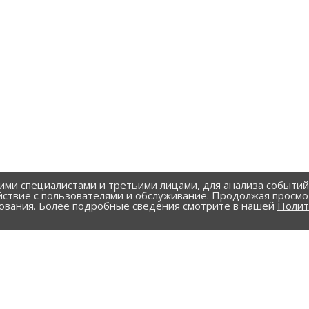
ими специалистами и третьими лицами, для анализа событи
йствие с пользователями и обслуживание. Продолжая просмо
зования. Более подробные сведения смотрите в нашей
Полит
УСЛУГИ