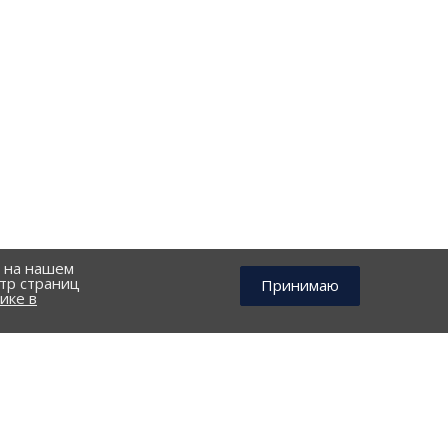
й на нашем
тр страниц
Принимаю
ике в
КОНТАКТЫ