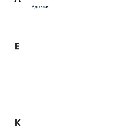
Адгезия
Е
К