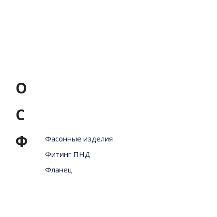
О
С
Ф
Фасонные изделия
Фитинг ПНД
Фланец