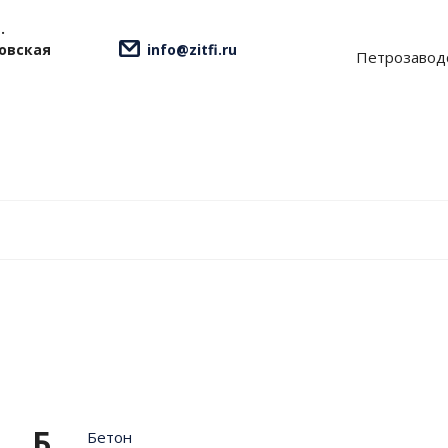
.
ровская
info@zitfi.ru
Петрозавод
Б
Бетон